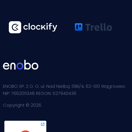
ENOBO SP. Z O. O. ul. Nad Nielbą 39B/4, 62-100 Wągrowiec
NIP: 7662011348 REGON: 527940436
Copyright © 2026