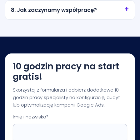
miasto, promień wokół lokalizacji albo wybrane
8. Jak zaczynamy współpracę?
obszary obsługi. Zakres ustalamy tak, aby nie
przepalać budżetu na przypadkowy ruch.
Zaczynamy od krótkiej konsultacji i audytu
startowego. Na tej podstawie przygotowujemy
rekomendacje dotyczące budżetu, struktury
kampanii, pomiaru i pierwszych priorytetów
optymalizacji.
10 godzin pracy na start
gratis!
Skorzystaj z formularza i odbierz dodatkowe 10
godzin pracy specjalisty na konfigurację, audyt
lub optymalizację kampanii Google Ads.
Imię i nazwisko*