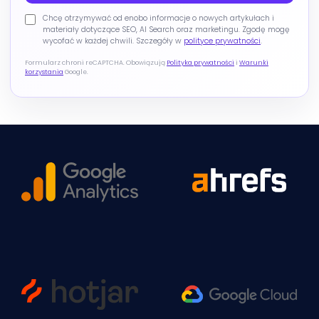
Chcę otrzymywać od enobo informacje o nowych artykułach i
materiały dotyczące SEO, AI Search oraz marketingu. Zgodę mogę
wycofać w każdej chwili. Szczegóły w
polityce prywatności
.
Formularz chroni reCAPTCHA. Obowiązują
Polityka prywatności
i
Warunki
korzystania
Google.