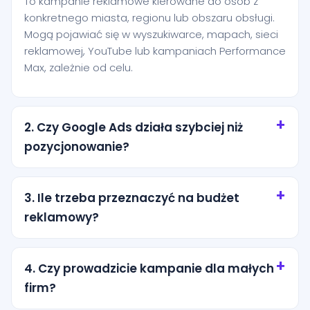
To kampanie reklamowe kierowane do osób z
konkretnego miasta, regionu lub obszaru obsługi.
Mogą pojawiać się w wyszukiwarce, mapach, sieci
reklamowej, YouTube lub kampaniach Performance
Max, zależnie od celu.
2. Czy Google Ads działa szybciej niż
pozycjonowanie?
Tak, reklamy mogą zacząć generować ruch niemal
od razu po uruchomieniu. Pozycjonowanie zwykle
3. Ile trzeba przeznaczyć na budżet
buduje efekt wolniej, ale bardziej długofalowo.
reklamowy?
Najlepsze wyniki często daje połączenie obu
kanałów.
Budżet zależy od branży, konkurencji, miasta i celu
kampanii. Na start warto dobrać kwotę, która
4. Czy prowadzicie kampanie dla małych
pozwala zebrać sensowną liczbę kliknięć i leadów,
firm?
a później skalować działania na podstawie danych.