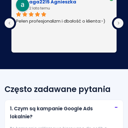
aga2215 Agnieszka
2 lata temu
Pełen profesjonalizm i dbałość o klienta:-)
P
Często zadawane pytania
1. Czym są kampanie Google Ads
lokalnie?