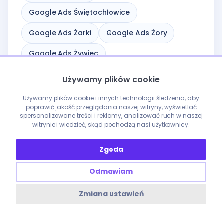
Google Ads Świętochłowice
Google Ads Żarki
Google Ads Żory
Google Ads Żywiec
Używamy plików cookie
Używamy plików cookie i innych technologii śledzenia, aby
poprawić jakość przeglądania naszej witryny, wyświetlać
spersonalizowane treści i reklamy, analizować ruch w naszej
witrynie i wiedzieć, skąd pochodzą nasi użytkownicy.
NEWSLETTER ENOBO
Zgoda
SEO i AI Search bez szumu
Odmawiam
Nowe analizy, praktyczne wskazówki i najważniejsze
materiały enobo. Napiszemy tylko wtedy, gdy
Zmiana ustawień
będziemy mieli coś wartego wysłania.