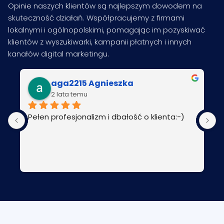
Opinie naszych klientów są najlepszym dowodem na
skuteczność działań. Współpracujemy z firmami
lokalnymi i ogólnopolskimi, pomagając im pozyskiwać
klientów z wyszukiwarki, kampanii płatnych i innych
kanałów digital marketingu.
aga2215 Agnieszka
2 lata temu
Pełen profesjonalizm i dbałość o klienta:-)
P