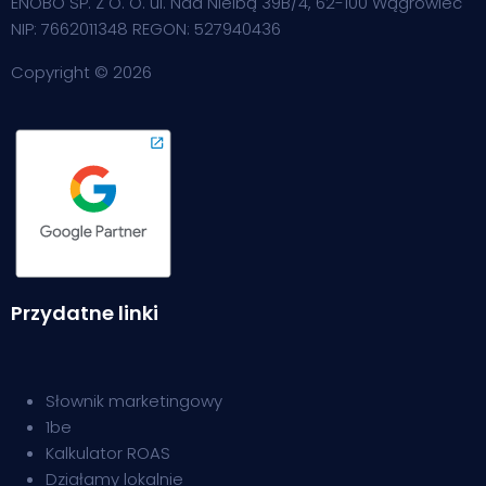
ENOBO SP. Z O. O. ul. Nad Nielbą 39B/4, 62-100 Wągrowiec
NIP: 7662011348 REGON: 527940436
Copyright © 2026
Przydatne linki
Słownik m
arketingowy
1be
Kalkulator ROAS
Działamy lokalnie