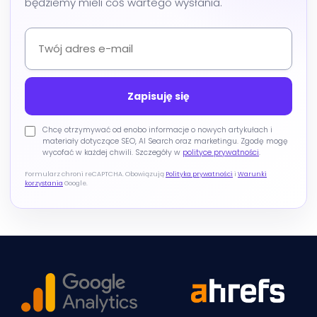
będziemy mieli coś wartego wysłania.
Chcę otrzymywać od enobo informacje o nowych artykułach i
materiały dotyczące SEO, AI Search oraz marketingu. Zgodę mogę
wycofać w każdej chwili. Szczegóły w
polityce prywatności
.
Formularz chroni reCAPTCHA. Obowiązują
Polityka prywatności
i
Warunki
korzystania
Google.