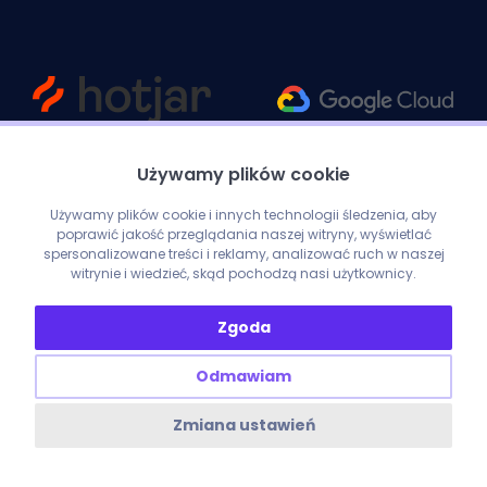
Używamy plików cookie
Używamy plików cookie i innych technologii śledzenia, aby
poprawić jakość przeglądania naszej witryny, wyświetlać
spersonalizowane treści i reklamy, analizować ruch w naszej
witrynie i wiedzieć, skąd pochodzą nasi użytkownicy.
Zgoda
Odmawiam
Zmiana ustawień
ENOBO SP. Z O. O. ul. Nad Nielbą 39B/4, 62-100 Wągrowiec
NIP: 7662011348 REGON: 527940436