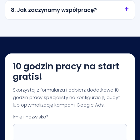
miasto, promień wokół lokalizacji albo wybrane
8. Jak zaczynamy współpracę?
obszary obsługi. Zakres ustalamy tak, aby nie
przepalać budżetu na przypadkowy ruch.
Zaczynamy od krótkiej konsultacji i audytu
startowego. Na tej podstawie przygotowujemy
rekomendacje dotyczące budżetu, struktury
kampanii, pomiaru i pierwszych priorytetów
optymalizacji.
10 godzin pracy na start
gratis!
Skorzystaj z formularza i odbierz dodatkowe 10
godzin pracy specjalisty na konfigurację, audyt
lub optymalizację kampanii Google Ads.
Imię i nazwisko*