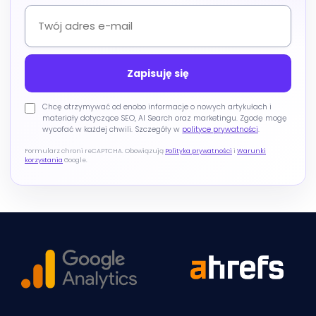
Chcę otrzymywać od enobo informacje o nowych artykułach i
materiały dotyczące SEO, AI Search oraz marketingu. Zgodę mogę
wycofać w każdej chwili. Szczegóły w
polityce prywatności
.
Formularz chroni reCAPTCHA. Obowiązują
Polityka prywatności
i
Warunki
korzystania
Google.