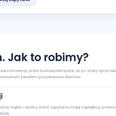
. Jak to robimy?
ru konwersji, przez budowę kampanii, aż po stałą optymaliza
rolowanym kanałem pozyskiwania klientów.
i
eście Gąbin i okolicy, które zapytania mają największy pote
eady.