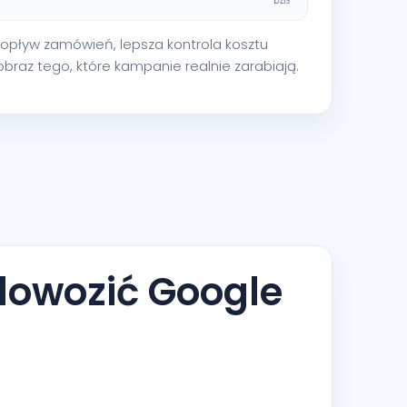
y dopływ zamówień, lepsza kontrola kosztu
 obraz tego, które kampanie realnie zarabiają.
dowozić Google