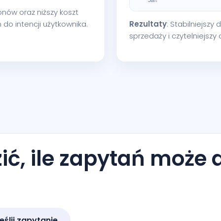
fonów oraz niższy koszt
do intencji użytkownika.
Rezultaty
: Stabilniejsz
sprzedaży i czytelniejszy
ć, ile zapytań może 
eślij zapytanie