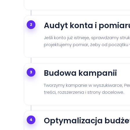
Audyt konta i pomiar
2
Jeśli konto już istnieje, sprawdzamy stru
projektujemy pomiar, żeby od początku w
Budowa kampanii
3
Tworzymy kampanie w wyszukiwarce, Per
treści, rozszerzenia i strony docelowe.
Optymalizacja budże
4