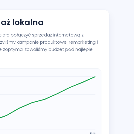
daż lokalna
ała połączyć sprzedaż internetową z
zyliśmy kampanie produktowe, remarketing i
e zoptymalizowaliśmy budżet pod najlepiej