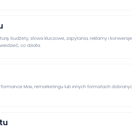
u
kturę, budżety, słowa kluczowe, zapytania, reklamy i konwersj
iedzieć, co działa.
formance Max, remarketingu lub innych formatach dobranych
tu