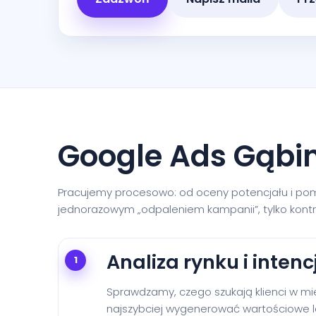
Google Ads Gąbin
Pracujemy procesowo: od oceny potencjału i pomia
jednorazowym „odpaleniem kampanii”, tylko kont
Analiza rynku i intencj
1
Sprawdzamy, czego szukają klienci w mi
najszybciej wygenerować wartościowe l