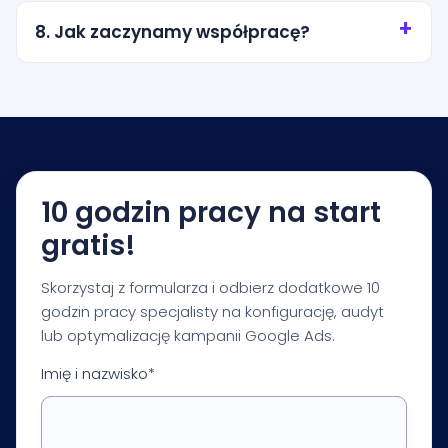
miasto, promień wokół lokalizacji albo wybrane
8. Jak zaczynamy współpracę?
obszary obsługi. Zakres ustalamy tak, aby nie
przepalać budżetu na przypadkowy ruch.
Zaczynamy od krótkiej konsultacji i audytu
startowego. Na tej podstawie przygotowujemy
rekomendacje dotyczące budżetu, struktury
kampanii, pomiaru i pierwszych priorytetów
optymalizacji.
10 godzin pracy na start
gratis!
Skorzystaj z formularza i odbierz dodatkowe 10
godzin pracy specjalisty na konfigurację, audyt
lub optymalizację kampanii Google Ads.
Imię i nazwisko*