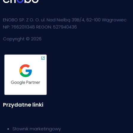
ENOBO SP. Z O. O. ul. Nad Nielbą 39B/4, 62-100 Wągrowiec
NIP: 7662011348 REGON: 527940436
Copyright © 2026
Przydatne linki
Słownik m
arketingowy