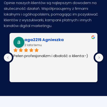
Opinie naszych klientów są najlepszym dowodem na
skuteczność działań. Współpracujemy z firmami
lokalnymi i ogólnopolskimi, pomagając im pozyskiwać
klientów z wyszukiwarki, kampanii płatnych i innych
kanałów digital marketingu.
aga2215 Agnieszka
2 lata temu
Pełen profesjonalizm i dbałość o klienta:-)
P