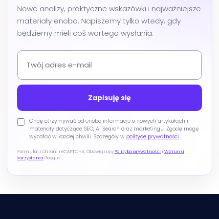
Nowe analizy, praktyczne wskazówki i najważniejsze
materiały enobo. Napiszemy tylko wtedy, gdy
będziemy mieli coś wartego wysłania.
Chcę otrzymywać od enobo informacje o nowych artykułach i
materiały dotyczące SEO, AI Search oraz marketingu. Zgodę mogę
wycofać w każdej chwili. Szczegóły w
polityce prywatności
.
Formularz chroni reCAPTCHA. Obowiązują
Polityka prywatności
i
Warunki
korzystania
Google.