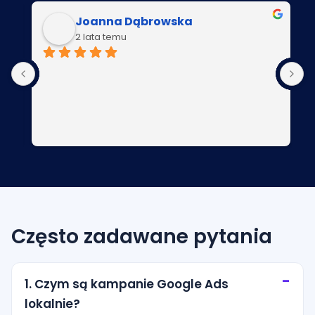
Joanna Dąbrowska
2 lata temu
P
Często zadawane pytania
1. Czym są kampanie Google Ads
lokalnie?