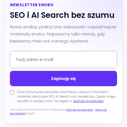
NEWSLETTER ENOBO
SEO i AI Search bez szumu
Nowe analizy, praktyczne wskazówki i najważniejsze
materiały enobo. Napiszemy tylko wtedy, gdy
będziemy mieli coś wartego wysłania.
Chcę otrzymywać od enobo informacje o nowych artykułach i
materiały dotyczące SEO, AI Search oraz marketingu. Zgodę mogę
wycofać w każdej chwili. Szczegóły w
polityce prywatności
.
Formularz chroni reCAPTCHA. Obowiązują
Polityka prywatności
i
Warunki
korzystania
Google.