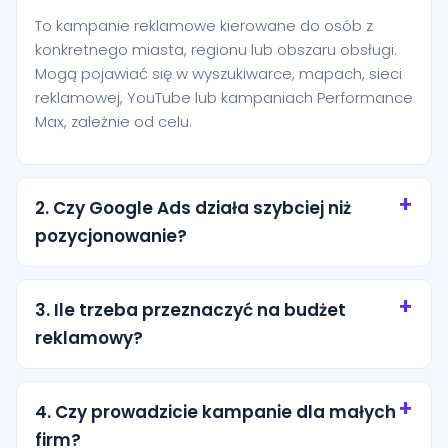
To kampanie reklamowe kierowane do osób z
konkretnego miasta, regionu lub obszaru obsługi.
Mogą pojawiać się w wyszukiwarce, mapach, sieci
reklamowej, YouTube lub kampaniach Performance
Max, zależnie od celu.
2. Czy Google Ads działa szybciej niż
pozycjonowanie?
Tak, reklamy mogą zacząć generować ruch niemal
od razu po uruchomieniu. Pozycjonowanie zwykle
3. Ile trzeba przeznaczyć na budżet
buduje efekt wolniej, ale bardziej długofalowo.
reklamowy?
Najlepsze wyniki często daje połączenie obu
kanałów.
Budżet zależy od branży, konkurencji, miasta i celu
kampanii. Na start warto dobrać kwotę, która
4. Czy prowadzicie kampanie dla małych
pozwala zebrać sensowną liczbę kliknięć i leadów,
firm?