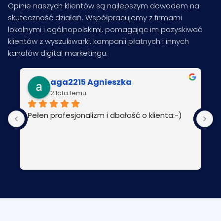
Opinie naszych klientów są najlepszym dowodem na
skuteczność działań. Współpracujemy z firmami
lokalnymi i ogólnopolskimi, pomagając im pozyskiwać
klientów z wyszukiwarki, kampanii płatnych i innych
kanałów digital marketingu.
aga2215 Agnieszka
2 lata temu
Pełen profesjonalizm i dbałość o klienta:-)
P