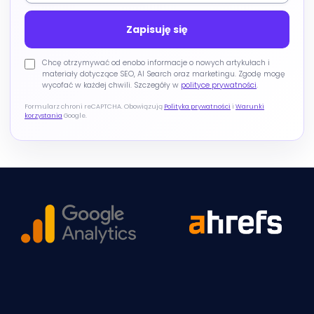
Chcę otrzymywać od enobo informacje o nowych artykułach i
materiały dotyczące SEO, AI Search oraz marketingu. Zgodę mogę
wycofać w każdej chwili. Szczegóły w
polityce prywatności
.
Formularz chroni reCAPTCHA. Obowiązują
Polityka prywatności
i
Warunki
korzystania
Google.