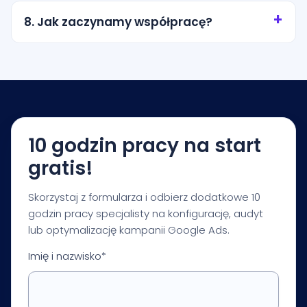
miasto, promień wokół lokalizacji albo wybrane
8. Jak zaczynamy współpracę?
obszary obsługi. Zakres ustalamy tak, aby nie
przepalać budżetu na przypadkowy ruch.
Zaczynamy od krótkiej konsultacji i audytu
startowego. Na tej podstawie przygotowujemy
rekomendacje dotyczące budżetu, struktury
kampanii, pomiaru i pierwszych priorytetów
optymalizacji.
10 godzin pracy na start
gratis!
Skorzystaj z formularza i odbierz dodatkowe 10
godzin pracy specjalisty na konfigurację, audyt
lub optymalizację kampanii Google Ads.
Imię i nazwisko*