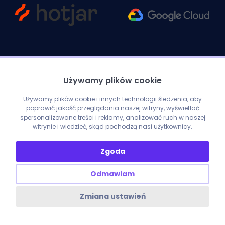
Używamy plików cookie
Używamy plików cookie i innych technologii śledzenia, aby
poprawić jakość przeglądania naszej witryny, wyświetlać
spersonalizowane treści i reklamy, analizować ruch w naszej
witrynie i wiedzieć, skąd pochodzą nasi użytkownicy.
Zgoda
Odmawiam
ENOBO SP. Z O. O. ul. Nad Nielbą 39B/4, 62-100 Wągrowiec
NIP: 7662011348 REGON: 527940436
Zmiana ustawień
Copyright © 2026