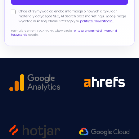
Chcę otrzymywać od enobo informacje o nowych artykułach i
materiały dotyczące SEO, AI Search oraz marketingu. Zgodę mogę
wycofać w każdej chwili. Szczegóły w
polityce prywatności
.
Formularz chroni reCAPTCHA. Obowiązują
Polityka prywatności
i
Warunki
korzystania
Google.