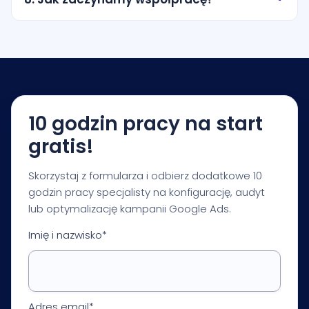
obszary obsługi. Zakres ustalamy tak, aby nie
przepalać budżetu na przypadkowy ruch.
Zaczynamy od krótkiej konsultacji i audytu
startowego. Na tej podstawie przygotowujemy
rekomendacje dotyczące budżetu, struktury
kampanii, pomiaru i pierwszych priorytetów
optymalizacji.
10 godzin pracy na start
gratis!
Skorzystaj z formularza i odbierz dodatkowe 10
godzin pracy specjalisty na konfigurację, audyt
lub optymalizację kampanii Google Ads.
Imię i nazwisko*
Adres email*