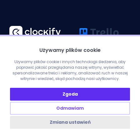
Używamy plików cookie
Używamy plików cookie i innych technologii śledzenia, aby
poprawić jakość przeglądania naszej witryny, wyświetlać
spersonalizowane treści i reklamy, analizować ruch w naszej
witrynie i wiedzieć, skąd pochodzą nasi użytkownicy.
Zgoda
ENOBO SP. Z O. O. ul. Nad Nielbą 39B/4, 62-100 Wągrowiec
NIP: 7662011348 REGON: 527940436
Odmawiam
Copyright © 2026
Zmiana ustawień