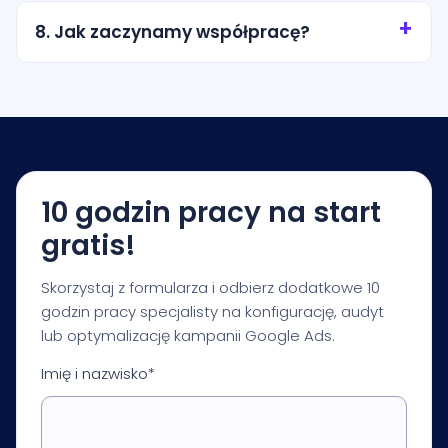
miasto, promień wokół lokalizacji albo wybrane
8. Jak zaczynamy współpracę?
obszary obsługi. Zakres ustalamy tak, aby nie
przepalać budżetu na przypadkowy ruch.
Zaczynamy od krótkiej konsultacji i audytu
startowego. Na tej podstawie przygotowujemy
rekomendacje dotyczące budżetu, struktury
kampanii, pomiaru i pierwszych priorytetów
optymalizacji.
10 godzin pracy na start
gratis!
Skorzystaj z formularza i odbierz dodatkowe 10
godzin pracy specjalisty na konfigurację, audyt
lub optymalizację kampanii Google Ads.
Imię i nazwisko*