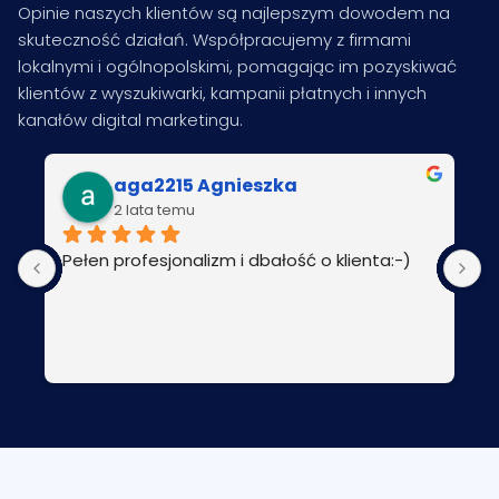
Opinie naszych klientów są najlepszym dowodem na
skuteczność działań. Współpracujemy z firmami
lokalnymi i ogólnopolskimi, pomagając im pozyskiwać
klientów z wyszukiwarki, kampanii płatnych i innych
kanałów digital marketingu.
aga2215 Agnieszka
2 lata temu
Pełen profesjonalizm i dbałość o klienta:-)
P