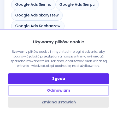
Google Ads Sienno
Google Ads Sierpc
Google Ads Skaryszew
Google Ads Sochaczew
Google Ads Sochocin
Używamy plików cookie
Google Ads Sokołów Podlaski
Używamy plików cookie i innych technologii śledzenia, aby
poprawić jakość przeglądania naszej witryny, wyświetlać
Google Ads Solec nad Wisłą
spersonalizowane treści i reklamy, analizować ruch w naszej
witrynie i wiedzieć, skąd pochodzą nasi użytkownicy.
Google Ads Stanisławów
Zgoda
Google Ads Staroźreby
Google Ads Sulejówek
Odmawiam
Google Ads Szydłowiec
Zmiana ustawień
Google Ads Tarczyn
Google Ads Tłuszcz