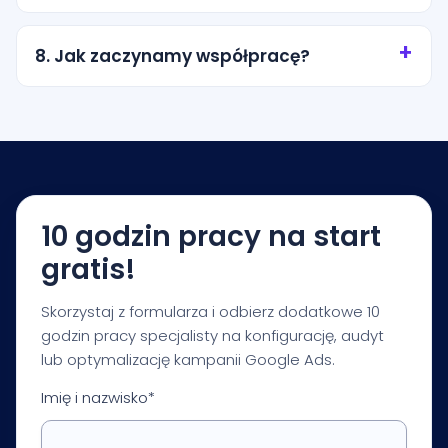
Tak. Możemy kierować reklamy na konkretne
miasto, promień wokół lokalizacji albo wybrane
8. Jak zaczynamy współpracę?
obszary obsługi. Zakres ustalamy tak, aby nie
przepalać budżetu na przypadkowy ruch.
Zaczynamy od krótkiej konsultacji i audytu
startowego. Na tej podstawie przygotowujemy
rekomendacje dotyczące budżetu, struktury
kampanii, pomiaru i pierwszych priorytetów
optymalizacji.
10 godzin pracy na start
gratis!
Skorzystaj z formularza i odbierz dodatkowe 10
godzin pracy specjalisty na konfigurację, audyt
lub optymalizację kampanii Google Ads.
Imię i nazwisko*