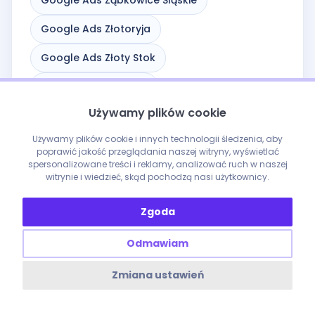
Google Ads Złotoryja
Google Ads Złoty Stok
Google Ads Ścinawa
Używamy plików cookie
Google Ads Środa Śląska
Używamy plików cookie i innych technologii śledzenia, aby
Google Ads Świdnica
poprawić jakość przeglądania naszej witryny, wyświetlać
spersonalizowane treści i reklamy, analizować ruch w naszej
Google Ads Świebodzice
witrynie i wiedzieć, skąd pochodzą nasi użytkownicy.
Google Ads Świeradów-Zdrój
Zgoda
Google Ads Świerzawa
Odmawiam
Google Ads Żarów
Google Ads Żmigród
Zmiana ustawień