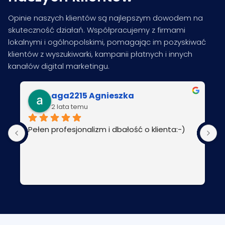
Opinie naszych klientów są najlepszym dowodem na
skuteczność działań. Współpracujemy z firmami
lokalnymi i ogólnopolskimi, pomagając im pozyskiwać
klientów z wyszukiwarki, kampanii płatnych i innych
kanałów digital marketingu.
aga2215 Agnieszka
2 lata temu
Pełen profesjonalizm i dbałość o klienta:-)
P