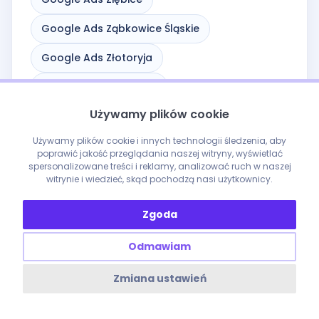
Google Ads Ząbkowice Śląskie
Google Ads Złotoryja
Google Ads Złoty Stok
Używamy plików cookie
Google Ads Ścinawa
Używamy plików cookie i innych technologii śledzenia, aby
Google Ads Środa Śląska
poprawić jakość przeglądania naszej witryny, wyświetlać
spersonalizowane treści i reklamy, analizować ruch w naszej
Google Ads Świdnica
witrynie i wiedzieć, skąd pochodzą nasi użytkownicy.
Google Ads Świebodzice
Zgoda
Google Ads Świeradów-Zdrój
Odmawiam
Google Ads Świerzawa
Zmiana ustawień
Google Ads Żarów
Google Ads Żmigród