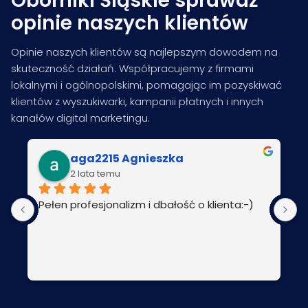
Oborniki Śląskie sprawdź
opinie naszych klientów
Opinie naszych klientów są najlepszym dowodem na
skuteczność działań. Współpracujemy z firmami
lokalnymi i ogólnopolskimi, pomagając im pozyskiwać
klientów z wyszukiwarki, kampanii płatnych i innych
kanałów digital marketingu.
aga2215 Agnieszka
2 lata temu
Pełen profesjonalizm i dbałość o klienta:-)
P