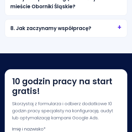
komunikat i pozwala lepiej dopasować reklamę do
mieście Oborniki Śląskie?
konkretnej usługi lub lokalizacji.
Tak. Możemy kierować reklamy na konkretne
miasto, promień wokół lokalizacji albo wybrane
8. Jak zaczynamy współpracę?
obszary obsługi. Zakres ustalamy tak, aby nie
przepalać budżetu na przypadkowy ruch.
Zaczynamy od krótkiej konsultacji i audytu
startowego. Na tej podstawie przygotowujemy
rekomendacje dotyczące budżetu, struktury
kampanii, pomiaru i pierwszych priorytetów
optymalizacji.
10 godzin pracy na start
gratis!
Skorzystaj z formularza i odbierz dodatkowe 10
godzin pracy specjalisty na konfigurację, audyt
lub optymalizację kampanii Google Ads.
Imię i nazwisko*