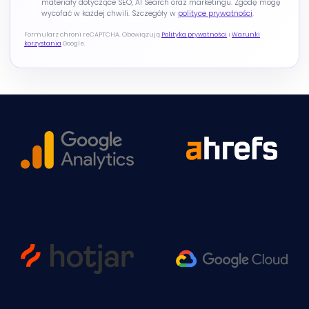
materiały dotyczące SEO, AI Search oraz marketingu. Zgodę mogę
wycofać w każdej chwili. Szczegóły w
polityce prywatności
.
Formularz chroni reCAPTCHA. Obowiązują
Polityka prywatności
i
Warunki
korzystania
Google.