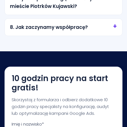
komunikat i pozwala lepiej dopasować reklamę do
mieście Piotrków Kujawski?
konkretnej usługi lub lokalizacji.
Tak. Możemy kierować reklamy na konkretne
miasto, promień wokół lokalizacji albo wybrane
8. Jak zaczynamy współpracę?
obszary obsługi. Zakres ustalamy tak, aby nie
przepalać budżetu na przypadkowy ruch.
Zaczynamy od krótkiej konsultacji i audytu
startowego. Na tej podstawie przygotowujemy
rekomendacje dotyczące budżetu, struktury
kampanii, pomiaru i pierwszych priorytetów
optymalizacji.
10 godzin pracy na start
gratis!
Skorzystaj z formularza i odbierz dodatkowe 10
godzin pracy specjalisty na konfigurację, audyt
lub optymalizację kampanii Google Ads.
Imię i nazwisko*