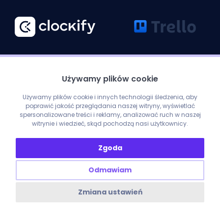
Używamy plików cookie
Używamy plików cookie i innych technologii śledzenia, aby
poprawić jakość przeglądania naszej witryny, wyświetlać
spersonalizowane treści i reklamy, analizować ruch w naszej
witrynie i wiedzieć, skąd pochodzą nasi użytkownicy.
ENOBO SP. Z O. O. ul. Nad Nielbą 39B/4, 62-100 Wągrowiec
NIP: 7662011348 REGON: 527940436
Zgoda
Copyright © 2026
Odmawiam
Zmiana ustawień