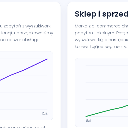
Sklep i sprze
 zapytań z wyszukiwarki.
Marka z e-commerce chci
ntencji, uporządkowaliśmy
popytem lokalnym. Połąc
na obszar obsługi.
wyszukiwarkę, a następni
konwertujące segmenty.
fonów oraz niższy koszt