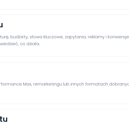
u
kturę, budżety, słowa kluczowe, zapytania, reklamy i konwersj
iedzieć, co działa.
formance Max, remarketingu lub innych formatach dobranych
tu