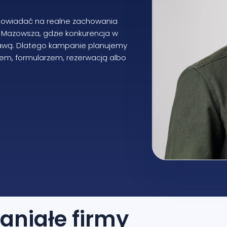
dpowiadać na realne zachowania
ek Mazowsza, gdzie konkurencja w
awą. Dlatego kampanie planujemy
em, formularzem, rezerwacją albo
aniałe firmy