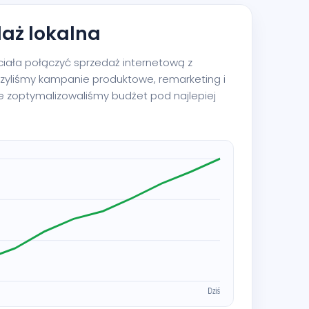
daż lokalna
ała połączyć sprzedaż internetową z
zyliśmy kampanie produktowe, remarketing i
e zoptymalizowaliśmy budżet pod najlepiej