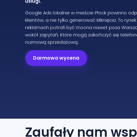
usługi.
Google Ads lokalnie w mieście Płock powinno o
klientów, a nie tylko generować kliknięcia. To ryn
reklamach potrafi być mocna nawet poza Warsz
wokół zapytań, które mogą zakończyć się telefon
rozmową sprzedażową.
Darmowa wycena
Zaufały nam
wsp