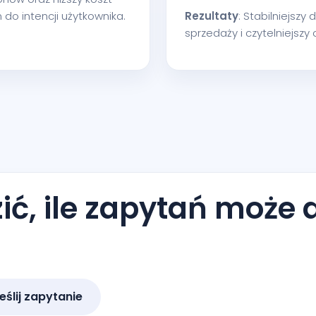
do intencji użytkownika.
Rezultaty
: Stabilniejsz
sprzedaży i czytelniejszy
ć, ile zapytań może 
eślij zapytanie