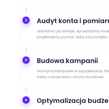
Audyt konta i pomiar
2
Jeśli konto już istnieje, sprawdzamy stru
projektujemy pomiar, żeby od początku w
Budowa kampanii
3
Tworzymy kampanie w wyszukiwarce, Per
treści, rozszerzenia i strony docelowe.
Optymalizacja budże
4