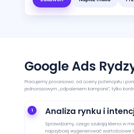
Google Ads Rydzy
Pracujemy procesowo: od oceny potencjału i pomia
jednorazowym „odpaleniem kampanii”, tylko kont
Analiza rynku i intencj
1
Sprawdzamy, czego szukają klienci w mi
najszybciej wygenerować wartościowe l