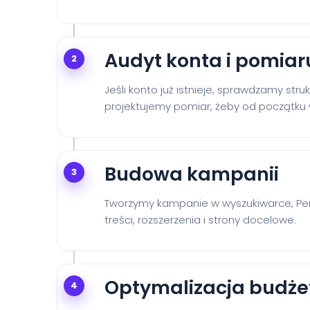
Audyt konta i pomiar
2
Jeśli konto już istnieje, sprawdzamy stru
projektujemy pomiar, żeby od początku w
Budowa kampanii
3
Tworzymy kampanie w wyszukiwarce, Per
treści, rozszerzenia i strony docelowe.
Optymalizacja budże
4