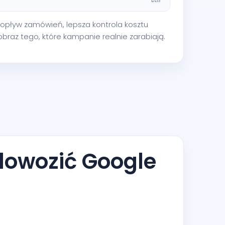
y dopływ zamówień, lepsza kontrola kosztu
 obraz tego, które kampanie realnie zarabiają.
dowozić Google