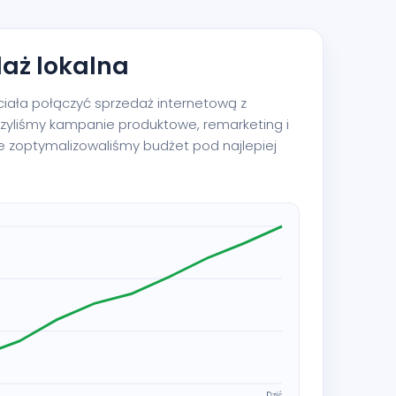
daż lokalna
ała połączyć sprzedaż internetową z
zyliśmy kampanie produktowe, remarketing i
e zoptymalizowaliśmy budżet pod najlepiej