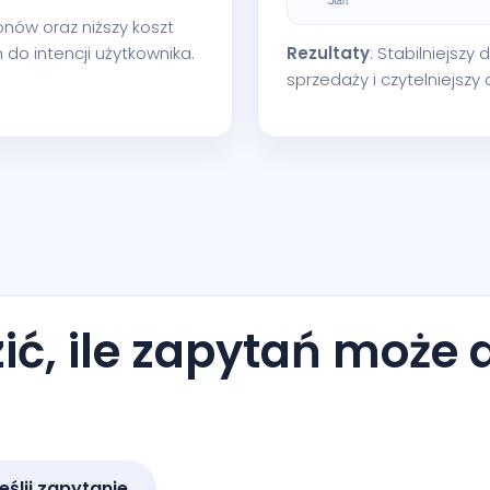
fonów oraz niższy koszt
do intencji użytkownika.
Rezultaty
: Stabilniejsz
sprzedaży i czytelniejszy
ć, ile zapytań może 
eślij zapytanie