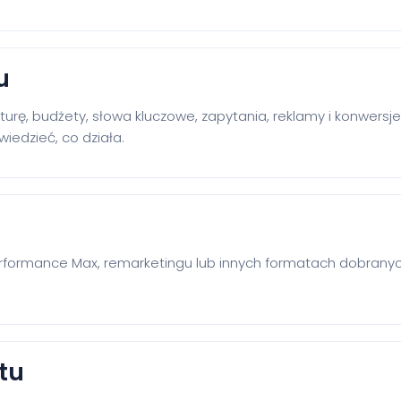
u
kturę, budżety, słowa kluczowe, zapytania, reklamy i konwersj
iedzieć, co działa.
formance Max, remarketingu lub innych formatach dobranych
tu