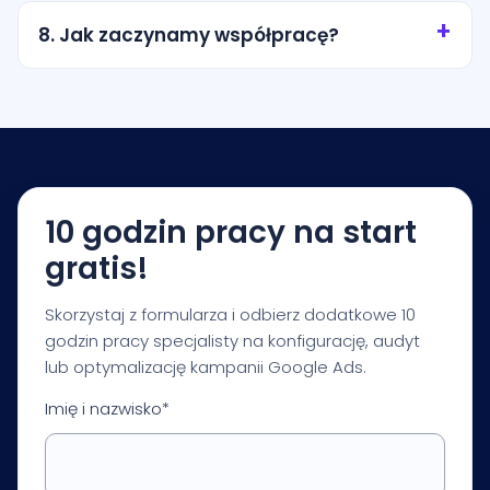
miasto, promień wokół lokalizacji albo wybrane
8. Jak zaczynamy współpracę?
obszary obsługi. Zakres ustalamy tak, aby nie
przepalać budżetu na przypadkowy ruch.
Zaczynamy od krótkiej konsultacji i audytu
startowego. Na tej podstawie przygotowujemy
rekomendacje dotyczące budżetu, struktury
kampanii, pomiaru i pierwszych priorytetów
optymalizacji.
10 godzin pracy na start
gratis!
Skorzystaj z formularza i odbierz dodatkowe 10
godzin pracy specjalisty na konfigurację, audyt
lub optymalizację kampanii Google Ads.
Imię i nazwisko*