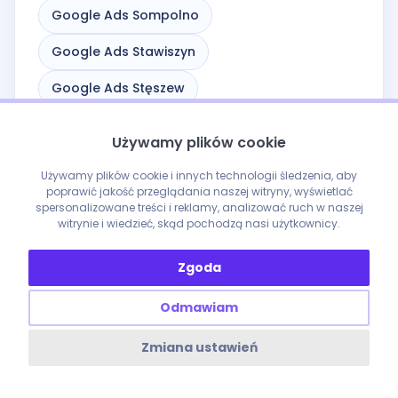
Google Ads Sompolno
Google Ads Stawiszyn
Google Ads Stęszew
Google Ads Sulmierzyce
Używamy plików cookie
Google Ads Swarzędz
Używamy plików cookie i innych technologii śledzenia, aby
poprawić jakość przeglądania naszej witryny, wyświetlać
Google Ads Szamocin
Google Ads Słupca
spersonalizowane treści i reklamy, analizować ruch w naszej
witrynie i wiedzieć, skąd pochodzą nasi użytkownicy.
Google Ads Trzcianka
Zgoda
Google Ads Trzemeszno
Google Ads Tuliszków
Google Ads Turek
Odmawiam
Google Ads Ujście
Google Ads Wieleń
Zmiana ustawień
Google Ads Wielichowo