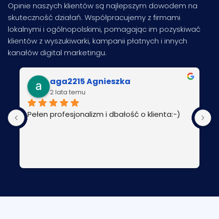
Opinie naszych klientów są najlepszym dowodem na
skuteczność działań. Współpracujemy z firmami
lokalnymi i ogólnopolskimi, pomagając im pozyskiwać
klientów z wyszukiwarki, kampanii płatnych i innych
kanałów digital marketingu.
aga2215 Agnieszka
2 lata temu
Pełen profesjonalizm i dbałość o klienta:-)
P