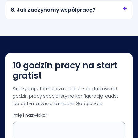
miasto, promień wokół lokalizacji albo wybrane
8. Jak zaczynamy współpracę?
obszary obsługi. Zakres ustalamy tak, aby nie
przepalać budżetu na przypadkowy ruch.
Zaczynamy od krótkiej konsultacji i audytu
startowego. Na tej podstawie przygotowujemy
rekomendacje dotyczące budżetu, struktury
kampanii, pomiaru i pierwszych priorytetów
optymalizacji.
10 godzin pracy na start
gratis!
Skorzystaj z formularza i odbierz dodatkowe 10
godzin pracy specjalisty na konfigurację, audyt
lub optymalizację kampanii Google Ads.
Imię i nazwisko*