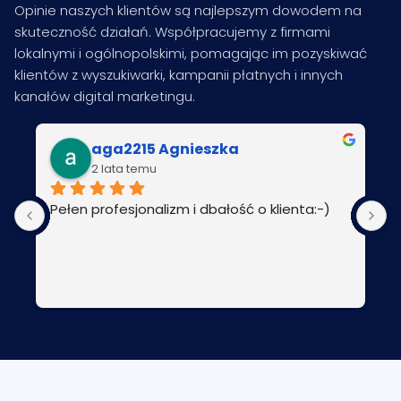
Opinie naszych klientów są najlepszym dowodem na
skuteczność działań. Współpracujemy z firmami
lokalnymi i ogólnopolskimi, pomagając im pozyskiwać
klientów z wyszukiwarki, kampanii płatnych i innych
kanałów digital marketingu.
aga2215 Agnieszka
2 lata temu
Pełen profesjonalizm i dbałość o klienta:-)
P