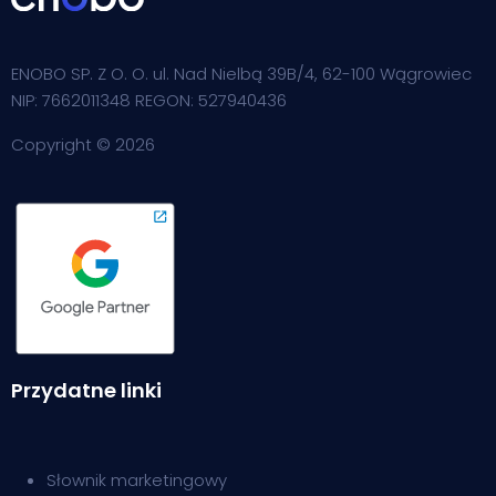
ENOBO SP. Z O. O. ul. Nad Nielbą 39B/4, 62-100 Wągrowiec
NIP: 7662011348 REGON: 527940436
Copyright © 2026
Przydatne linki
Słownik m
arketingowy