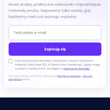
Nowe analizy, praktyczne wskazówki i najważniejsze
materiały enobo. Napiszemy tylko wtedy, gdy
będziemy mieli coś wartego wysłania.
Chcę otrzymywać od enobo informacje o nowych artykułach i
materiały dotyczące SEO, AI Search oraz marketingu. Zgodę mogę
wycofać w każdej chwili. Szczegóły w
polityce prywatności
.
Formularz chroni reCAPTCHA. Obowiązują
Polityka prywatności
i
Warunki
korzystania
Google.