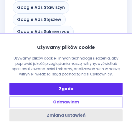
Google Ads Stawiszyn
Google Ads Stęszew
Google Ads Sulmierzyce
Google Ads Swarzędz
Używamy plików cookie
Google Ads Szamocin
Używamy plików cookie i innych technologii śledzenia, aby
poprawić jakość przeglądania naszej witryny, wyświetlać
Google Ads Szamotuły
spersonalizowane treści i reklamy, analizować ruch w naszej
witrynie i wiedzieć, skąd pochodzą nasi użytkownicy.
Google Ads Słupca
Zgoda
Google Ads Trzcianka
Odmawiam
Google Ads Trzemeszno
Zmiana ustawień
Google Ads Tuliszków
Google Ads Turek
Google Ads Ujście
Google Ads Wieleń