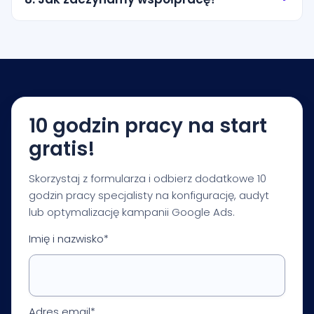
obszary obsługi. Zakres ustalamy tak, aby nie
przepalać budżetu na przypadkowy ruch.
Zaczynamy od krótkiej konsultacji i audytu
startowego. Na tej podstawie przygotowujemy
rekomendacje dotyczące budżetu, struktury
kampanii, pomiaru i pierwszych priorytetów
optymalizacji.
10 godzin pracy na start
gratis!
Skorzystaj z formularza i odbierz dodatkowe 10
godzin pracy specjalisty na konfigurację, audyt
lub optymalizację kampanii Google Ads.
Imię i nazwisko*
Adres email*