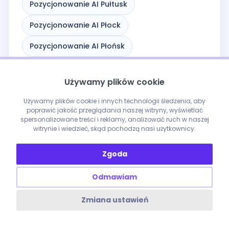
Pozycjonowanie AI Pułtusk
Pozycjonowanie AI Płock
Pozycjonowanie AI Płońsk
Pozycjonowanie AI Raciąż
Używamy plików cookie
Pozycjonowanie AI Radom
Używamy plików cookie i innych technologii śledzenia, aby
Pozycjonowanie AI Radzymin
poprawić jakość przeglądania naszej witryny, wyświetlać
spersonalizowane treści i reklamy, analizować ruch w naszej
witrynie i wiedzieć, skąd pochodzą nasi użytkownicy.
Pozycjonowanie AI Różan
Pozycjonowanie AI Sanniki
Zgoda
Pozycjonowanie AI Serock
Odmawiam
Pozycjonowanie AI Siedlce
Zmiana ustawień
Pozycjonowanie AI Siennica