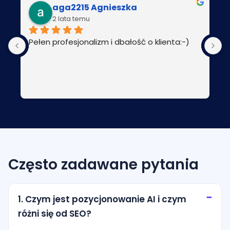
aga2215 Agnieszka
2 lata temu
Pełen profesjonalizm i dbałość o klienta:-)
P
Często zadawane pytania
1. Czym jest pozycjonowanie AI i czym
różni się od SEO?