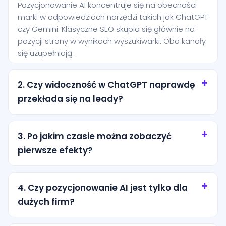
Pozycjonowanie AI koncentruje się na obecności
marki w odpowiedziach narzędzi takich jak ChatGPT
czy Gemini. Klasyczne SEO skupia się głównie na
pozycji strony w wynikach wyszukiwarki. Oba kanały
się uzupełniają.
2. Czy widoczność w ChatGPT naprawdę
przekłada się na leady?
Tak, szczególnie przy zapytaniach o wysokiej
intencji. Użytkownik często pyta AI o rekomendację
3. Po jakim czasie można zobaczyć
konkretnej usługi i jest bliżej decyzji niż osoba, która
pierwsze efekty?
dopiero przegląda ogólne wyniki wyszukiwania.
Pierwsze efekty zwykle pojawiają się po kilku
tygodniach od wdrożenia podstaw. Trwalsze
4. Czy pozycjonowanie AI jest tylko dla
rezultaty wymagają regularnej pracy nad treścią,
dużych firm?
strukturą i autorytetem marki.
Nie. Dla lokalnych firm z miasta Ciepielów to często