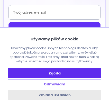
Używamy plików cookie
Chcę otrzymywać od enobo informacje o nowych artykułach i
materiały dotyczące SEO, AI Search oraz marketingu. Zgodę mogę
Używamy plików cookie i innych technologii śledzenia, aby
wycofać w każdej chwili. Szczegóły w
polityce prywatności
.
poprawić jakość przeglądania naszej witryny, wyświetlać
Formularz chroni reCAPTCHA. Obowiązują
Polityka prywatności
i
Warunki
spersonalizowane treści i reklamy, analizować ruch w naszej
korzystania
Google.
witrynie i wiedzieć, skąd pochodzą nasi użytkownicy.
Zgoda
Odmawiam
Zmiana ustawień