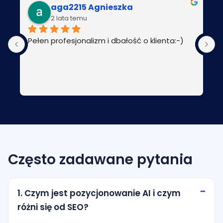
aga2215 Agnieszka
2 lata temu
Pełen profesjonalizm i dbałość o klienta:-)
P
Często zadawane pytania
1. Czym jest pozycjonowanie AI i czym
różni się od SEO?