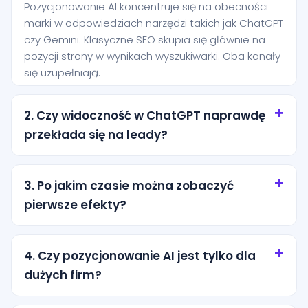
Pozycjonowanie AI koncentruje się na obecności
marki w odpowiedziach narzędzi takich jak ChatGPT
czy Gemini. Klasyczne SEO skupia się głównie na
pozycji strony w wynikach wyszukiwarki. Oba kanały
się uzupełniają.
2. Czy widoczność w ChatGPT naprawdę
przekłada się na leady?
Tak, szczególnie przy zapytaniach o wysokiej
intencji. Użytkownik często pyta AI o rekomendację
3. Po jakim czasie można zobaczyć
konkretnej usługi i jest bliżej decyzji niż osoba, która
pierwsze efekty?
dopiero przegląda ogólne wyniki wyszukiwania.
Pierwsze efekty zwykle pojawiają się po kilku
tygodniach od wdrożenia podstaw. Trwalsze
4. Czy pozycjonowanie AI jest tylko dla
rezultaty wymagają regularnej pracy nad treścią,
dużych firm?
strukturą i autorytetem marki.
Nie. Dla lokalnych firm z miasta Dobczyce to często