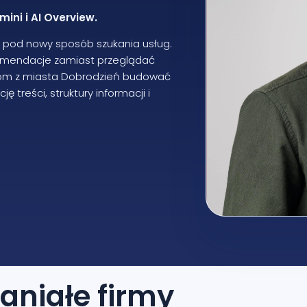
ini i AI Overview.
O pod nowy sposób szukania usług.
komendacje zamiast przeglądać
mom z miasta Dobrodzień budować
 treści, struktury informacji i
aniałe firmy