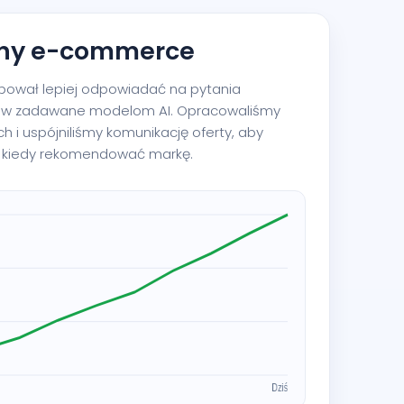
zny e-commerce
ebował lepiej odpowiadać na pytania
ów zadawane modelom AI. Opracowaliśmy
ch i uspójniliśmy komunikację oferty, aby
y, kiedy rekomendować markę.