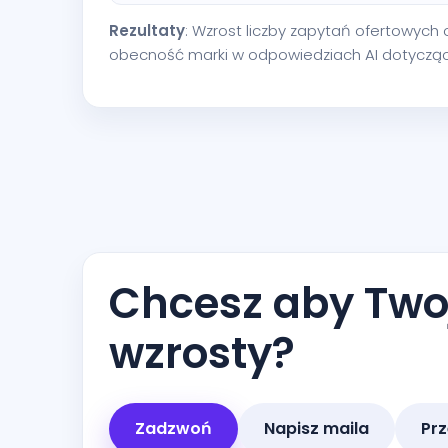
Rezultaty
: Wzrost liczby zapytań ofertowych o
obecność marki w odpowiedziach AI dotyczący
Chcesz aby Twoj
wzrosty?
Zadzwoń
Napisz maila
Prz