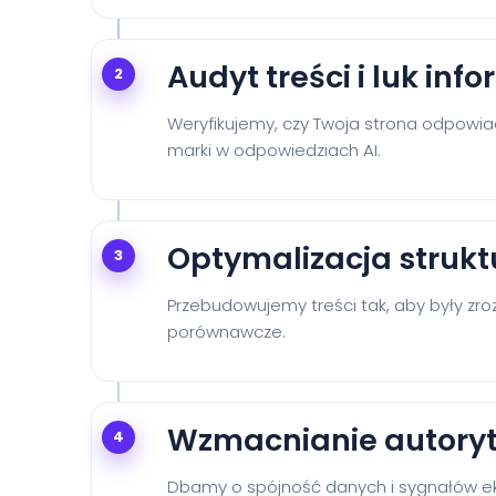
Audyt treści i luk in
2
Weryfikujemy, czy Twoja strona odpowia
marki w odpowiedziach AI.
Optymalizacja strukt
3
Przebudowujemy treści tak, aby były zrozu
porównawcze.
Wzmacnianie autoryt
4
Dbamy o spójność danych i sygnałów eks