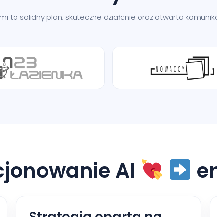
nami to solidny plan, skuteczne działanie oraz otwarta komun
cjonowanie AI
e
Strategia oparta na