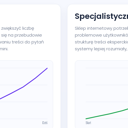
Specjalistyc
 zwiększyć liczbę
Sklep internetowy potrz
y się na przebudowie
problemowe użytkownik
aniu treści do pytań
strukturę treści ekspercki
ini.
systemy lepiej rozumiał