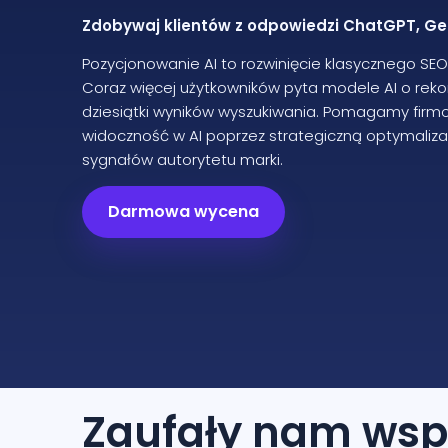
Zdobywaj klientów z odpowiedzi ChatGPT, Gem
Pozycjonowanie AI to rozwinięcie klasycznego SE
Coraz więcej użytkowników pyta modele AI o re
dziesiątki wyników wyszukiwania. Pomagamy fir
widoczność w AI poprzez strategiczną optymalizację
sygnałów autorytetu marki.
Darmowa wycena
Zaufały nam
wsp