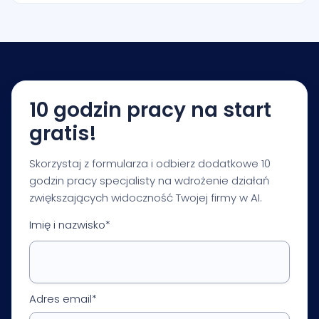
międzynarodowej.
Zaczynamy od krótkiej konsultacji i audytu
startowego. Na tej podstawie otrzymujesz plan
działań, priorytety i rekomendacje dopasowane do
Twojej branży i celów biznesowych.
10 godzin pracy na start
gratis!
Skorzystaj z formularza i odbierz dodatkowe 10
godzin pracy specjalisty na wdrożenie działań
zwiększających widoczność Twojej firmy w AI.
Imię i nazwisko*
Adres email*