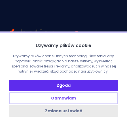
Używamy plików cookie
Używamy plików cookie i innych technologii śledzenia, aby
poprawić jakość przeglądania naszej witryny, wyświetlać
spersonalizowane treści i reklamy, analizować ruch w naszej
witrynie i wiedzieć, skąd pochodzą nasi użytkownicy.
Zgoda
Odmawiam
Zmiana ustawień