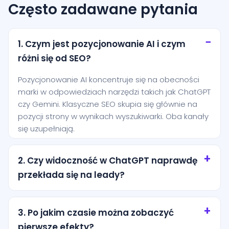
Często zadawane pytania
1. Czym jest pozycjonowanie AI i czym
różni się od SEO?
Pozycjonowanie AI koncentruje się na obecności
marki w odpowiedziach narzędzi takich jak ChatGPT
czy Gemini. Klasyczne SEO skupia się głównie na
pozycji strony w wynikach wyszukiwarki. Oba kanały
się uzupełniają.
2. Czy widoczność w ChatGPT naprawdę
przekłada się na leady?
Tak, szczególnie przy zapytaniach o wysokiej
intencji. Użytkownik często pyta AI o rekomendację
3. Po jakim czasie można zobaczyć
konkretnej usługi i jest bliżej decyzji niż osoba, która
pierwsze efekty?