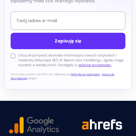
będziemy mieli coś wartego wysłania.
Chcę otrzymywać od enobo informacje o nowych artykułach i
materiały dotyczące SEO, AI Search oraz marketingu. Zgodę mogę
wycofać w każdej chwili. Szczegóły w
polityce prywatności
.
Formularz chroni reCAPTCHA. Obowiązują
Polityka prywatności
i
Warunki
korzystania
Google.