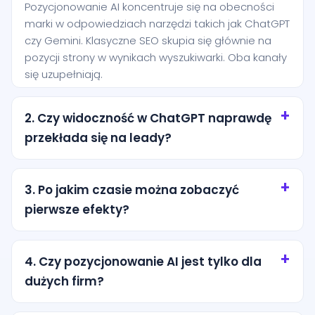
Pozycjonowanie AI koncentruje się na obecności
marki w odpowiedziach narzędzi takich jak ChatGPT
czy Gemini. Klasyczne SEO skupia się głównie na
pozycji strony w wynikach wyszukiwarki. Oba kanały
się uzupełniają.
2. Czy widoczność w ChatGPT naprawdę
przekłada się na leady?
Tak, szczególnie przy zapytaniach o wysokiej
intencji. Użytkownik często pyta AI o rekomendację
3. Po jakim czasie można zobaczyć
konkretnej usługi i jest bliżej decyzji niż osoba, która
pierwsze efekty?
dopiero przegląda ogólne wyniki wyszukiwania.
Pierwsze efekty zwykle pojawiają się po kilku
tygodniach od wdrożenia podstaw. Trwalsze
4. Czy pozycjonowanie AI jest tylko dla
rezultaty wymagają regularnej pracy nad treścią,
dużych firm?
strukturą i autorytetem marki.
Nie. Dla lokalnych firm z miasta Jarocin to często