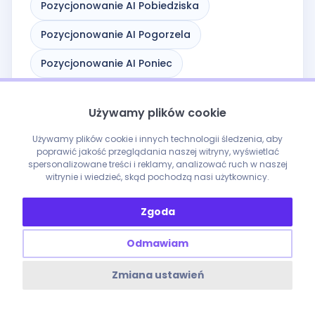
Pozycjonowanie AI Pobiedziska
Pozycjonowanie AI Pogorzela
Pozycjonowanie AI Poniec
Pozycjonowanie AI Poznań
Używamy plików cookie
Pozycjonowanie AI Przedecz
Używamy plików cookie i innych technologii śledzenia, aby
Pozycjonowanie AI Puszczykowo
poprawić jakość przeglądania naszej witryny, wyświetlać
spersonalizowane treści i reklamy, analizować ruch w naszej
witrynie i wiedzieć, skąd pochodzą nasi użytkownicy.
Pozycjonowanie AI Pyzdry
Pozycjonowanie AI Rakoniewice
Zgoda
Pozycjonowanie AI Raszków
Odmawiam
Pozycjonowanie AI Rawicz
Zmiana ustawień
Pozycjonowanie AI Rogoźno