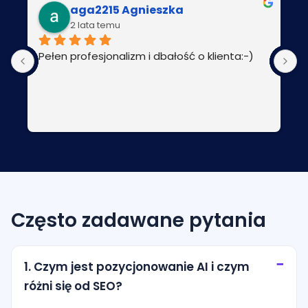
aga2215 Agnieszka
2 lata temu
Pełen profesjonalizm i dbałość o klienta:-)
P
Często zadawane pytania
1. Czym jest pozycjonowanie AI i czym
różni się od SEO?