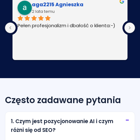
aga2215 Agnieszka
2 lata temu
Pełen profesjonalizm i dbałość o klienta:-)
P
Często zadawane pytania
1. Czym jest pozycjonowanie AI i czym
różni się od SEO?