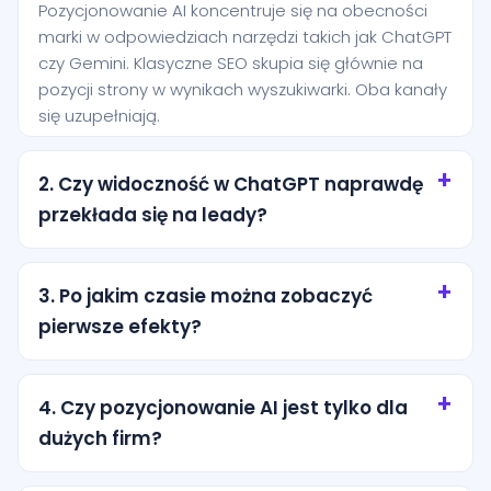
Pozycjonowanie AI koncentruje się na obecności
marki w odpowiedziach narzędzi takich jak ChatGPT
czy Gemini. Klasyczne SEO skupia się głównie na
pozycji strony w wynikach wyszukiwarki. Oba kanały
się uzupełniają.
2. Czy widoczność w ChatGPT naprawdę
przekłada się na leady?
Tak, szczególnie przy zapytaniach o wysokiej
intencji. Użytkownik często pyta AI o rekomendację
3. Po jakim czasie można zobaczyć
konkretnej usługi i jest bliżej decyzji niż osoba, która
pierwsze efekty?
dopiero przegląda ogólne wyniki wyszukiwania.
Pierwsze efekty zwykle pojawiają się po kilku
tygodniach od wdrożenia podstaw. Trwalsze
4. Czy pozycjonowanie AI jest tylko dla
rezultaty wymagają regularnej pracy nad treścią,
dużych firm?
strukturą i autorytetem marki.
Nie. Dla lokalnych firm z miasta Kostrzyn to często