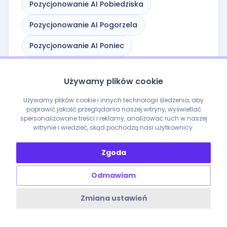
Pozycjonowanie AI Pobiedziska
Pozycjonowanie AI Pogorzela
Pozycjonowanie AI Poniec
Pozycjonowanie AI Poznań
Używamy plików cookie
Pozycjonowanie AI Przedecz
Używamy plików cookie i innych technologii śledzenia, aby
Pozycjonowanie AI Puszczykowo
poprawić jakość przeglądania naszej witryny, wyświetlać
spersonalizowane treści i reklamy, analizować ruch w naszej
witrynie i wiedzieć, skąd pochodzą nasi użytkownicy.
Pozycjonowanie AI Pyzdry
Pozycjonowanie AI Rakoniewice
Zgoda
Pozycjonowanie AI Raszków
Odmawiam
Pozycjonowanie AI Rawicz
Zmiana ustawień
Pozycjonowanie AI Rogoźno