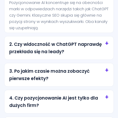
Pozycjonowanie AI koncentruje się na obecności
marki w odpowiedziach narzędzi takich jak ChatGPT
czy Gemini. Klasyczne SEO skupia się głównie na
pozycji strony w wynikach wyszukiwarki. Oba kanały
się uzupełniają.
2. Czy widoczność w ChatGPT naprawdę
przekłada się na leady?
Tak, szczególnie przy zapytaniach o wysokiej
intencji. Użytkownik często pyta AI o rekomendację
3. Po jakim czasie można zobaczyć
konkretnej usługi i jest bliżej decyzji niż osoba, która
pierwsze efekty?
dopiero przegląda ogólne wyniki wyszukiwania.
Pierwsze efekty zwykle pojawiają się po kilku
tygodniach od wdrożenia podstaw. Trwalsze
4. Czy pozycjonowanie AI jest tylko dla
rezultaty wymagają regularnej pracy nad treścią,
dużych firm?
strukturą i autorytetem marki.
Nie. Dla lokalnych firm z miasta Kozienice to często