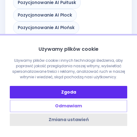
Pozycjonowanie AI Pułtusk
Pozycjonowanie AI Płock
Pozycjonowanie AI Płońsk
Pozycjonowanie AI Raciąż
Używamy plików cookie
Pozycjonowanie AI Radom
Używamy plików cookie i innych technologii śledzenia, aby
Pozycjonowanie AI Radzymin
poprawić jakość przeglądania naszej witryny, wyświetlać
spersonalizowane treści i reklamy, analizować ruch w naszej
witrynie i wiedzieć, skąd pochodzą nasi użytkownicy.
Pozycjonowanie AI Różan
Pozycjonowanie AI Sanniki
Zgoda
Pozycjonowanie AI Serock
Odmawiam
Pozycjonowanie AI Siedlce
Zmiana ustawień
Pozycjonowanie AI Siennica