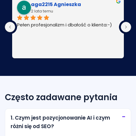
aga2215 Agnieszka
2 lata temu
Pełen profesjonalizm i dbałość o klienta:-)
P
Często zadawane pytania
1. Czym jest pozycjonowanie AI i czym
różni się od SEO?