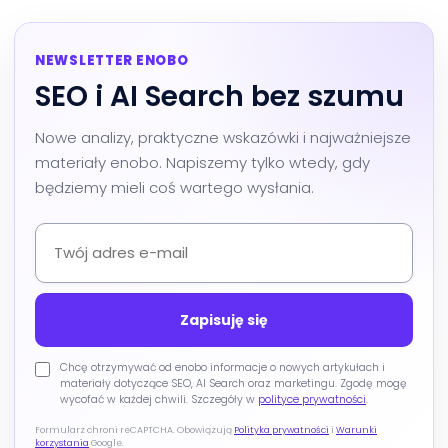
NEWSLETTER ENOBO
SEO i AI Search bez szumu
Nowe analizy, praktyczne wskazówki i najważniejsze
materiały enobo. Napiszemy tylko wtedy, gdy
będziemy mieli coś wartego wysłania.
Chcę otrzymywać od enobo informacje o nowych artykułach i
materiały dotyczące SEO, AI Search oraz marketingu. Zgodę mogę
wycofać w każdej chwili. Szczegóły w
polityce prywatności
.
Formularz chroni reCAPTCHA. Obowiązują
Polityka prywatności
i
Warunki
korzystania
Google.