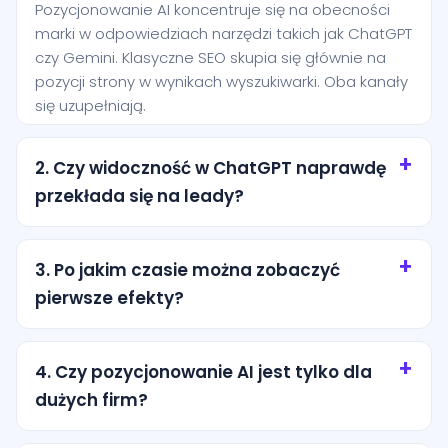
Pozycjonowanie AI koncentruje się na obecności
marki w odpowiedziach narzędzi takich jak ChatGPT
czy Gemini. Klasyczne SEO skupia się głównie na
pozycji strony w wynikach wyszukiwarki. Oba kanały
się uzupełniają.
2. Czy widoczność w ChatGPT naprawdę
przekłada się na leady?
Tak, szczególnie przy zapytaniach o wysokiej
intencji. Użytkownik często pyta AI o rekomendację
3. Po jakim czasie można zobaczyć
konkretnej usługi i jest bliżej decyzji niż osoba, która
pierwsze efekty?
dopiero przegląda ogólne wyniki wyszukiwania.
Pierwsze efekty zwykle pojawiają się po kilku
tygodniach od wdrożenia podstaw. Trwalsze
4. Czy pozycjonowanie AI jest tylko dla
rezultaty wymagają regularnej pracy nad treścią,
dużych firm?
strukturą i autorytetem marki.
Nie. Dla lokalnych firm z miasta Łaszczów to często