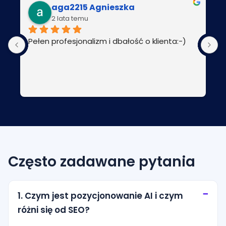
aga2215 Agnieszka
2 lata temu
Pełen profesjonalizm i dbałość o klienta:-)
P
Często zadawane pytania
1. Czym jest pozycjonowanie AI i czym
różni się od SEO?