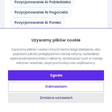
Pozycjonowanie AI Pobiedziska
Pozycjonowanie AI Pogorzela
Pozycjonowanie AI Poniec
Pozycjonowanie AI Poznań
Używamy plików cookie
Pozycjonowanie AI Przedecz
Używamy plików cookie i innych technologii śledzenia, aby
Pozycjonowanie AI Puszczykowo
poprawić jakość przeglądania naszej witryny, wyświetlać
spersonalizowane treści i reklamy, analizować ruch w naszej
witrynie i wiedzieć, skąd pochodzą nasi użytkownicy.
Pozycjonowanie AI Pyzdry
Pozycjonowanie AI Rakoniewice
Zgoda
Pozycjonowanie AI Raszków
Odmawiam
Pozycjonowanie AI Rawicz
Zmiana ustawień
Pozycjonowanie AI Rogoźno