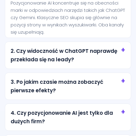
Pozycjonowanie AI koncentruje się na obecności
marki w odpowiedziach narzędzi takich jak ChatGPT
czy Gemini. Klasyczne SEO skupia się głównie na
pozycji strony w wynikach wyszukiwarki. Oba kanały
się uzupełniają.
2. Czy widoczność w ChatGPT naprawdę
przekłada się na leady?
Tak, szczególnie przy zapytaniach o wysokiej
intencji. Użytkownik często pyta AI o rekomendację
3. Po jakim czasie można zobaczyć
konkretnej usługi i jest bliżej decyzji niż osoba, która
pierwsze efekty?
dopiero przegląda ogólne wyniki wyszukiwania.
Pierwsze efekty zwykle pojawiają się po kilku
tygodniach od wdrożenia podstaw. Trwalsze
4. Czy pozycjonowanie AI jest tylko dla
rezultaty wymagają regularnej pracy nad treścią,
dużych firm?
strukturą i autorytetem marki.
Nie. Dla lokalnych firm z miasta Oborniki to często