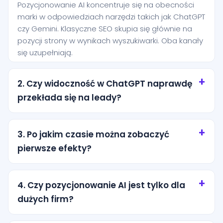
Pozycjonowanie AI koncentruje się na obecności
marki w odpowiedziach narzędzi takich jak ChatGPT
czy Gemini. Klasyczne SEO skupia się głównie na
pozycji strony w wynikach wyszukiwarki. Oba kanały
się uzupełniają.
2. Czy widoczność w ChatGPT naprawdę
przekłada się na leady?
Tak, szczególnie przy zapytaniach o wysokiej
intencji. Użytkownik często pyta AI o rekomendację
3. Po jakim czasie można zobaczyć
konkretnej usługi i jest bliżej decyzji niż osoba, która
pierwsze efekty?
dopiero przegląda ogólne wyniki wyszukiwania.
Pierwsze efekty zwykle pojawiają się po kilku
tygodniach od wdrożenia podstaw. Trwalsze
4. Czy pozycjonowanie AI jest tylko dla
rezultaty wymagają regularnej pracy nad treścią,
dużych firm?
strukturą i autorytetem marki.
Nie. Dla lokalnych firm z miasta Ścinawa to często