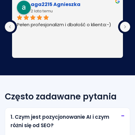
aga2215 Agnieszka
2 lata temu
Pełen profesjonalizm i dbałość o klienta:-)
P
Często zadawane pytania
1. Czym jest pozycjonowanie AI i czym
różni się od SEO?