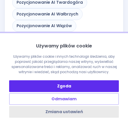
Pozycjonowanie AI Twardogóra
Pozycjonowanie AI Wałbrzych
Pozycjonowanie AI Wiązów
Pozycjonowanie AI Wleń
Używamy plików cookie
Pozycjonowanie AI Wojcieszów
Używamy plików cookie i innych technologii śledzenia, aby
Pozycjonowanie AI Wołów
poprawić jakość przeglądania naszej witryny, wyświetlać
spersonalizowane treści i reklamy, analizować ruch w naszej
witrynie i wiedzieć, skąd pochodzą nasi użytkownicy.
Pozycjonowanie AI Wrocław
Pozycjonowanie AI Wąsosz
Zgoda
Pozycjonowanie AI Węgliniec
Odmawiam
Pozycjonowanie AI Zawidów
Zmiana ustawień
Pozycjonowanie AI Zgorzelec