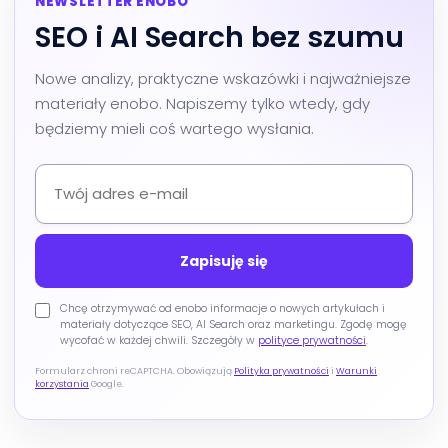
NEWSLETTER ENOBO
SEO i AI Search bez szumu
Nowe analizy, praktyczne wskazówki i najważniejsze
materiały enobo. Napiszemy tylko wtedy, gdy
będziemy mieli coś wartego wysłania.
Chcę otrzymywać od enobo informacje o nowych artykułach i
materiały dotyczące SEO, AI Search oraz marketingu. Zgodę mogę
wycofać w każdej chwili. Szczegóły w
polityce prywatności
.
Formularz chroni reCAPTCHA. Obowiązują
Polityka prywatności
i
Warunki
korzystania
Google.