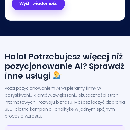
Halo! Potrzebujesz więcej niż
pozycjonowanie AI? Sprawdź
inne usługi
Poza pozycjonowaniem AI wspieramy firmy w
pozyskiwaniu klientów, zwiększaniu skuteczności stron
internetowych i rozwoju biznesu. Możesz łączyć działania
SEO, płatne kampanie i analitykę w jednym spójnym
procesie wzrostu.