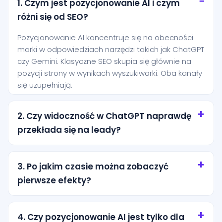
1. Czym jest pozycjonowanie AI i czym
różni się od SEO?
Pozycjonowanie AI koncentruje się na obecności
marki w odpowiedziach narzędzi takich jak ChatGPT
czy Gemini. Klasyczne SEO skupia się głównie na
pozycji strony w wynikach wyszukiwarki. Oba kanały
się uzupełniają.
2. Czy widoczność w ChatGPT naprawdę
przekłada się na leady?
Tak, szczególnie przy zapytaniach o wysokiej
intencji. Użytkownik często pyta AI o rekomendację
3. Po jakim czasie można zobaczyć
konkretnej usługi i jest bliżej decyzji niż osoba, która
pierwsze efekty?
dopiero przegląda ogólne wyniki wyszukiwania.
Pierwsze efekty zwykle pojawiają się po kilku
tygodniach od wdrożenia podstaw. Trwalsze
4. Czy pozycjonowanie AI jest tylko dla