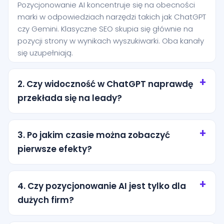
Pozycjonowanie AI koncentruje się na obecności
marki w odpowiedziach narzędzi takich jak ChatGPT
czy Gemini. Klasyczne SEO skupia się głównie na
pozycji strony w wynikach wyszukiwarki. Oba kanały
się uzupełniają.
2. Czy widoczność w ChatGPT naprawdę
przekłada się na leady?
Tak, szczególnie przy zapytaniach o wysokiej
intencji. Użytkownik często pyta AI o rekomendację
3. Po jakim czasie można zobaczyć
konkretnej usługi i jest bliżej decyzji niż osoba, która
pierwsze efekty?
dopiero przegląda ogólne wyniki wyszukiwania.
Pierwsze efekty zwykle pojawiają się po kilku
tygodniach od wdrożenia podstaw. Trwalsze
4. Czy pozycjonowanie AI jest tylko dla
rezultaty wymagają regularnej pracy nad treścią,
dużych firm?
strukturą i autorytetem marki.
Nie. Dla lokalnych firm z miasta Skórcz to często