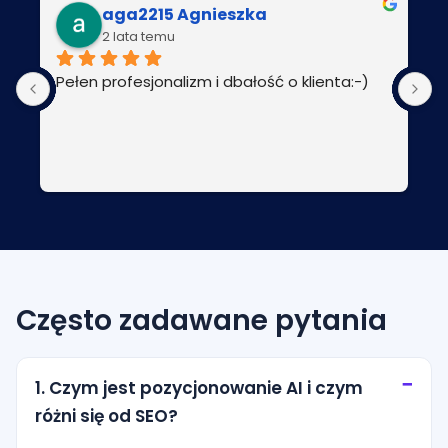
aga2215 Agnieszka
2 lata temu
Pełen profesjonalizm i dbałość o klienta:-)
P
Często zadawane pytania
1. Czym jest pozycjonowanie AI i czym
różni się od SEO?