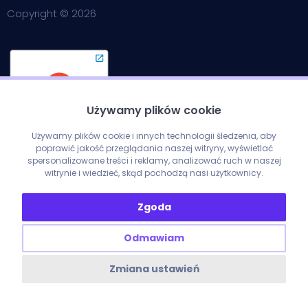
Copyright © 2026
Używamy plików cookie
Używamy plików cookie i innych technologii śledzenia, aby
poprawić jakość przeglądania naszej witryny, wyświetlać
spersonalizowane treści i reklamy, analizować ruch w naszej
Przydatne linki
witrynie i wiedzieć, skąd pochodzą nasi użytkownicy.
Zgoda
Słownik m
arketingowy
Odmawiam
1be
Kalkulator ROAS
Zmiana ustawień
Działamy lokalnie
Program partnerski
Polityka prywatności