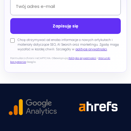
Chcę otrzymywać od enobo informacje o nowych artykułach i
materiały dotyczące SEO, AI Search oraz marketingu. Zgodę mogę
wycofać w każdej chwili. Szczegóły w
polityce prywatności
.
Formularz chroni reCAPTCHA. Obowiązują
Polityka prywatności
i
Warunki
korzystania
Google.