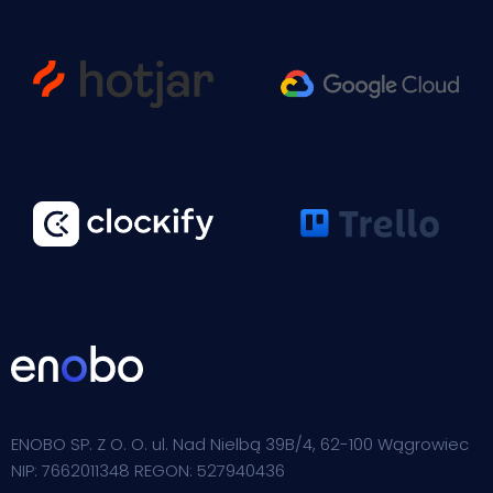
ENOBO SP. Z O. O. ul. Nad Nielbą 39B/4, 62-100 Wągrowiec
NIP: 7662011348 REGON: 527940436