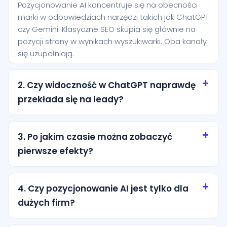
Pozycjonowanie AI koncentruje się na obecności
marki w odpowiedziach narzędzi takich jak ChatGPT
czy Gemini. Klasyczne SEO skupia się głównie na
pozycji strony w wynikach wyszukiwarki. Oba kanały
się uzupełniają.
2. Czy widoczność w ChatGPT naprawdę
przekłada się na leady?
Tak, szczególnie przy zapytaniach o wysokiej
intencji. Użytkownik często pyta AI o rekomendację
3. Po jakim czasie można zobaczyć
konkretnej usługi i jest bliżej decyzji niż osoba, która
pierwsze efekty?
dopiero przegląda ogólne wyniki wyszukiwania.
Pierwsze efekty zwykle pojawiają się po kilku
tygodniach od wdrożenia podstaw. Trwalsze
4. Czy pozycjonowanie AI jest tylko dla
rezultaty wymagają regularnej pracy nad treścią,
dużych firm?
strukturą i autorytetem marki.
Nie. Dla lokalnych firm z miasta Sochaczew to