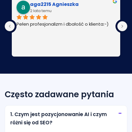
aga2215 Agnieszka
2 lata temu
Pełen profesjonalizm i dbałość o klienta:-)
P
Często zadawane pytania
1. Czym jest pozycjonowanie AI i czym
różni się od SEO?