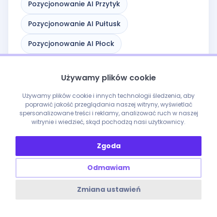
Pozycjonowanie AI Przytyk
Pozycjonowanie AI Pułtusk
Pozycjonowanie AI Płock
Pozycjonowanie AI Płońsk
Używamy plików cookie
Pozycjonowanie AI Raciąż
Używamy plików cookie i innych technologii śledzenia, aby
Pozycjonowanie AI Radom
poprawić jakość przeglądania naszej witryny, wyświetlać
spersonalizowane treści i reklamy, analizować ruch w naszej
witrynie i wiedzieć, skąd pochodzą nasi użytkownicy.
Pozycjonowanie AI Radzymin
Pozycjonowanie AI Różan
Zgoda
Pozycjonowanie AI Sanniki
Odmawiam
Pozycjonowanie AI Serock
Zmiana ustawień
Pozycjonowanie AI Siedlce