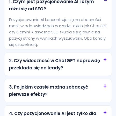
1. Czym jest pozycjonowanie AI i czym
różni się od SEO?
Pozycjonowanie AI koncentruje się na obecności
marki w odpowiedziach narzędzi takich jak ChatGPT
czy Gemini. Klasyczne SEO skupia się głównie na
pozycji strony w wynikach wyszukiwarki. Oba kanały
się uzupełniają.
2. Czy widoczność w ChatGPT naprawdę
przekłada się na leady?
Tak, szczególnie przy zapytaniach o wysokiej
intencji. Użytkownik często pyta AI o rekomendację
3. Po jakim czasie można zobaczyć
konkretnej usługi i jest bliżej decyzji niż osoba, która
pierwsze efekty?
dopiero przegląda ogólne wyniki wyszukiwania.
Pierwsze efekty zwykle pojawiają się po kilku
tygodniach od wdrożenia podstaw. Trwalsze
4. Czy pozycjonowanie AI jest tylko dla