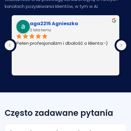
kanałach pozyskiwania klientów, w tym w AI.
aga2215 Agnieszka
2 lata temu
Pełen profesjonalizm i dbałość o klienta:-)
P
Często zadawane pytania