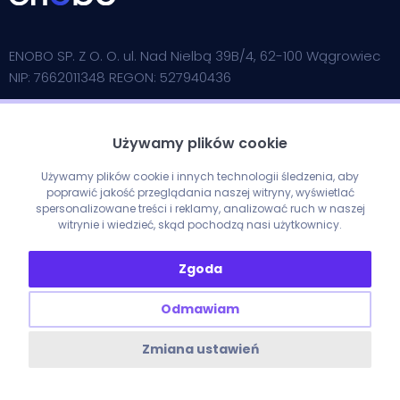
ENOBO SP. Z O. O. ul. Nad Nielbą 39B/4, 62-100 Wągrowiec
NIP: 7662011348 REGON: 527940436
Copyright © 2026
Używamy plików cookie
Używamy plików cookie i innych technologii śledzenia, aby
poprawić jakość przeglądania naszej witryny, wyświetlać
spersonalizowane treści i reklamy, analizować ruch w naszej
witrynie i wiedzieć, skąd pochodzą nasi użytkownicy.
Zgoda
Odmawiam
Przydatne linki
Zmiana ustawień
Słownik m
arketingowy