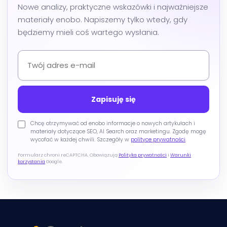
Nowe analizy, praktyczne wskazówki i najważniejsze
materiały enobo. Napiszemy tylko wtedy, gdy
będziemy mieli coś wartego wysłania.
Chcę otrzymywać od enobo informacje o nowych artykułach i
materiały dotyczące SEO, AI Search oraz marketingu. Zgodę mogę
wycofać w każdej chwili. Szczegóły w
polityce prywatności
.
Formularz chroni reCAPTCHA. Obowiązują
Polityka prywatności
i
Warunki
korzystania
Google.