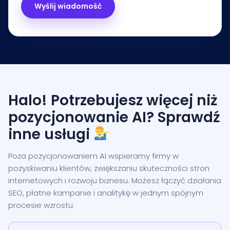
Halo! Potrzebujesz więcej niż
pozycjonowanie AI? Sprawdź
inne usługi
Poza pozycjonowaniem AI wspieramy firmy w
pozyskiwaniu klientów, zwiększaniu skuteczności stron
internetowych i rozwoju biznesu. Możesz łączyć działania
SEO, płatne kampanie i analitykę w jednym spójnym
procesie wzrostu.