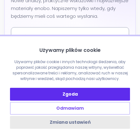
Nowe analizy, praktyczne wskazówki i najważniejsze
materiały enobo. Napiszemy tylko wtedy, gdy
będziemy mieli coś wartego wysłania.
Używamy plików cookie
Używamy plików cookie i innych technologii śledzenia, aby
poprawić jakość przeglądania naszej witryny, wyświetlać
Chcę otrzymywać od enobo informacje o nowych artykułach i
spersonalizowane treści i reklamy, analizować ruch w naszej
materiały dotyczące SEO, AI Search oraz marketingu. Zgodę mogę
witrynie i wiedzieć, skąd pochodzą nasi użytkownicy.
wycofać w każdej chwili. Szczegóły w
polityce prywatności
.
Formularz chroni reCAPTCHA. Obowiązują
Polityka prywatności
i
Warunki
Zgoda
korzystania
Google.
Odmawiam
Zmiana ustawień