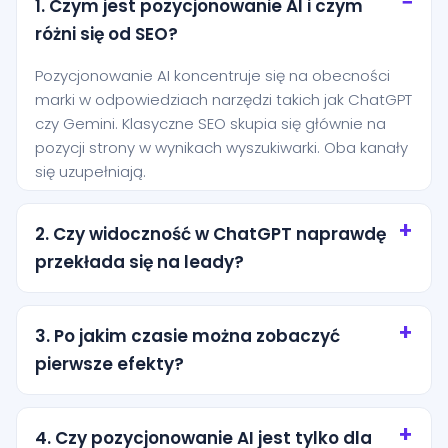
1. Czym jest pozycjonowanie AI i czym
różni się od SEO?
Pozycjonowanie AI koncentruje się na obecności
marki w odpowiedziach narzędzi takich jak ChatGPT
czy Gemini. Klasyczne SEO skupia się głównie na
pozycji strony w wynikach wyszukiwarki. Oba kanały
się uzupełniają.
2. Czy widoczność w ChatGPT naprawdę
przekłada się na leady?
Tak, szczególnie przy zapytaniach o wysokiej
intencji. Użytkownik często pyta AI o rekomendację
3. Po jakim czasie można zobaczyć
konkretnej usługi i jest bliżej decyzji niż osoba, która
pierwsze efekty?
dopiero przegląda ogólne wyniki wyszukiwania.
Pierwsze efekty zwykle pojawiają się po kilku
tygodniach od wdrożenia podstaw. Trwalsze
4. Czy pozycjonowanie AI jest tylko dla