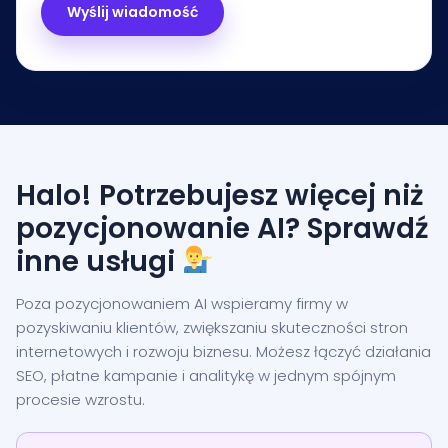
Halo! Potrzebujesz więcej niż
pozycjonowanie AI? Sprawdź
inne usługi
Poza pozycjonowaniem AI wspieramy firmy w
pozyskiwaniu klientów, zwiększaniu skuteczności stron
internetowych i rozwoju biznesu. Możesz łączyć działania
SEO, płatne kampanie i analitykę w jednym spójnym
procesie wzrostu.