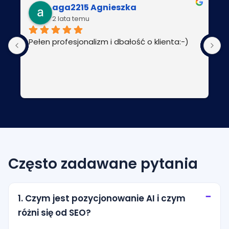
aga2215 Agnieszka
2 lata temu
Pełen profesjonalizm i dbałość o klienta:-)
P
Często zadawane pytania
1. Czym jest pozycjonowanie AI i czym
różni się od SEO?