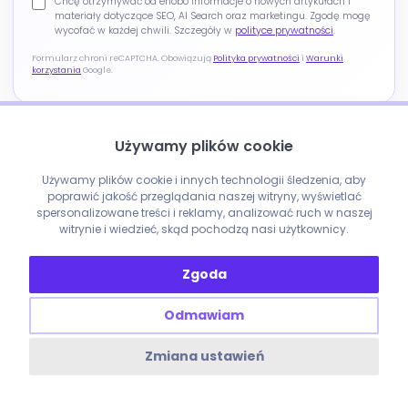
Chcę otrzymywać od enobo informacje o nowych artykułach i
materiały dotyczące SEO, AI Search oraz marketingu. Zgodę mogę
wycofać w każdej chwili. Szczegóły w
polityce prywatności
.
Formularz chroni reCAPTCHA. Obowiązują
Polityka prywatności
i
Warunki
korzystania
Google.
Używamy plików cookie
Używamy plików cookie i innych technologii śledzenia, aby
poprawić jakość przeglądania naszej witryny, wyświetlać
spersonalizowane treści i reklamy, analizować ruch w naszej
witrynie i wiedzieć, skąd pochodzą nasi użytkownicy.
Zgoda
Odmawiam
Zmiana ustawień