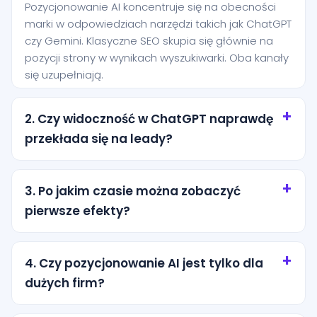
Pozycjonowanie AI koncentruje się na obecności
marki w odpowiedziach narzędzi takich jak ChatGPT
czy Gemini. Klasyczne SEO skupia się głównie na
pozycji strony w wynikach wyszukiwarki. Oba kanały
się uzupełniają.
2. Czy widoczność w ChatGPT naprawdę
przekłada się na leady?
Tak, szczególnie przy zapytaniach o wysokiej
intencji. Użytkownik często pyta AI o rekomendację
3. Po jakim czasie można zobaczyć
konkretnej usługi i jest bliżej decyzji niż osoba, która
pierwsze efekty?
dopiero przegląda ogólne wyniki wyszukiwania.
Pierwsze efekty zwykle pojawiają się po kilku
tygodniach od wdrożenia podstaw. Trwalsze
4. Czy pozycjonowanie AI jest tylko dla
rezultaty wymagają regularnej pracy nad treścią,
dużych firm?
strukturą i autorytetem marki.
Nie. Dla lokalnych firm z miasta Sulejów to często