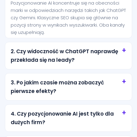
Pozycjonowanie AI koncentruje się na obecności
marki w odpowiedziach narzędzi takich jak ChatGPT
czy Gemini. Klasyczne SEO skupia się głównie na
pozycji strony w wynikach wyszukiwarki. Oba kanały
się uzupełniają.
2. Czy widoczność w ChatGPT naprawdę
przekłada się na leady?
Tak, szczególnie przy zapytaniach o wysokiej
intencji. Użytkownik często pyta AI o rekomendację
3. Po jakim czasie można zobaczyć
konkretnej usługi i jest bliżej decyzji niż osoba, która
pierwsze efekty?
dopiero przegląda ogólne wyniki wyszukiwania.
Pierwsze efekty zwykle pojawiają się po kilku
tygodniach od wdrożenia podstaw. Trwalsze
4. Czy pozycjonowanie AI jest tylko dla
rezultaty wymagają regularnej pracy nad treścią,
dużych firm?
strukturą i autorytetem marki.
Nie. Dla lokalnych firm z miasta Tarnogród to często