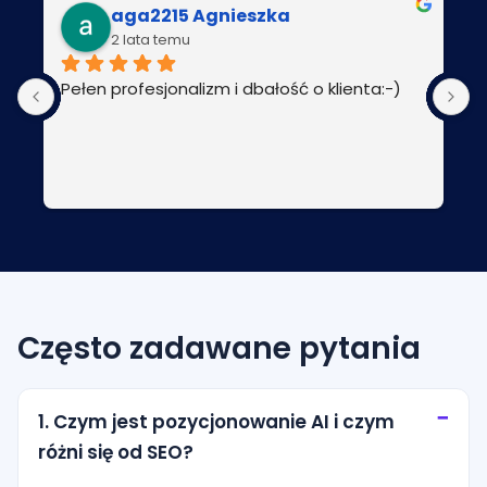
aga2215 Agnieszka
2 lata temu
Pełen profesjonalizm i dbałość o klienta:-)
P
Często zadawane pytania
1. Czym jest pozycjonowanie AI i czym
różni się od SEO?