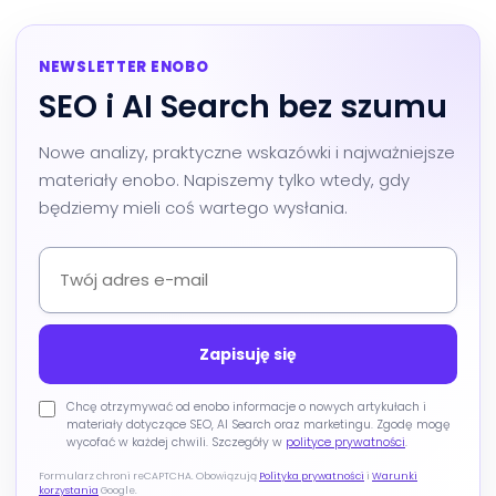
NEWSLETTER ENOBO
SEO i AI Search bez szumu
Nowe analizy, praktyczne wskazówki i najważniejsze
materiały enobo. Napiszemy tylko wtedy, gdy
będziemy mieli coś wartego wysłania.
Chcę otrzymywać od enobo informacje o nowych artykułach i
materiały dotyczące SEO, AI Search oraz marketingu. Zgodę mogę
wycofać w każdej chwili. Szczegóły w
polityce prywatności
.
Formularz chroni reCAPTCHA. Obowiązują
Polityka prywatności
i
Warunki
korzystania
Google.