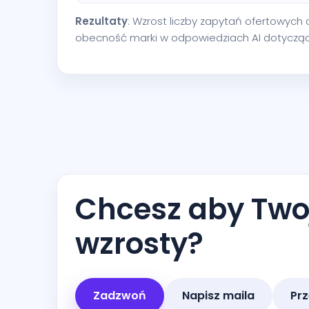
Rezultaty
: Wzrost liczby zapytań ofertowych o
obecność marki w odpowiedziach AI dotyczący
Chcesz aby Twoj
wzrosty?
Zadzwoń
Napisz maila
Prz