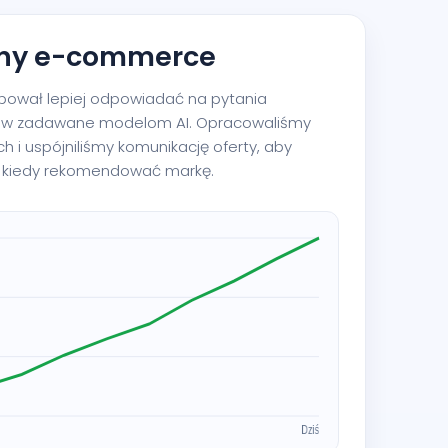
zny e-commerce
ebował lepiej odpowiadać na pytania
ów zadawane modelom AI. Opracowaliśmy
ch i uspójniliśmy komunikację oferty, aby
y, kiedy rekomendować markę.