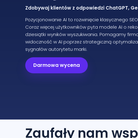
Zdobywaj klientów z odpowiedzi ChatGPT, Gem
Pozycjonowanie AI to rozwinięcie klasycznego SE
Coraz więcej użytkowników pyta modele AI o re
dziesiątki wyników wyszukiwania. Pomagamy fir
widoczność w AI poprzez strategiczną optymalizację
sygnałów autorytetu marki.
Darmowa wycena
Zaufały nam
wsp