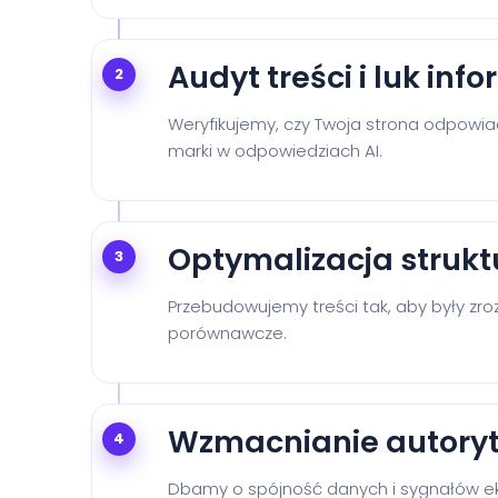
Audyt treści i luk in
2
Weryfikujemy, czy Twoja strona odpowia
marki w odpowiedziach AI.
Optymalizacja strukt
3
Przebudowujemy treści tak, aby były zrozu
porównawcze.
Wzmacnianie autoryt
4
Dbamy o spójność danych i sygnałów eks