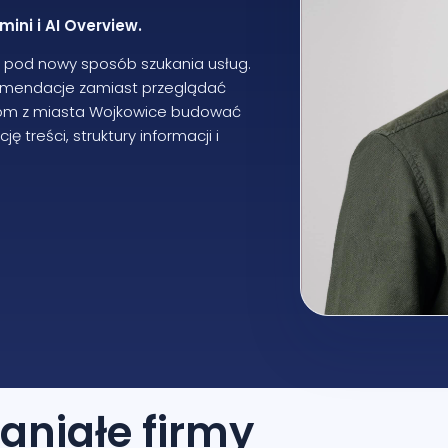
ini i AI Overview.
O pod nowy sposób szukania usług.
komendacje zamiast przeglądać
mom z miasta Wojkowice budować
 treści, struktury informacji i
aniałe firmy