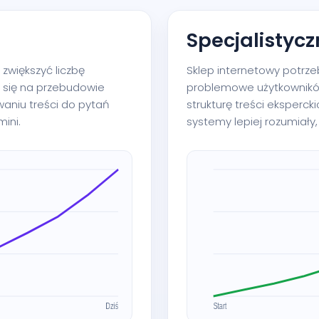
Specjalistyc
 zwiększyć liczbę
Sklep internetowy potrz
y się na przebudowie
problemowe użytkownik
aniu treści do pytań
strukturę treści ekspercki
ini.
systemy lepiej rozumiał