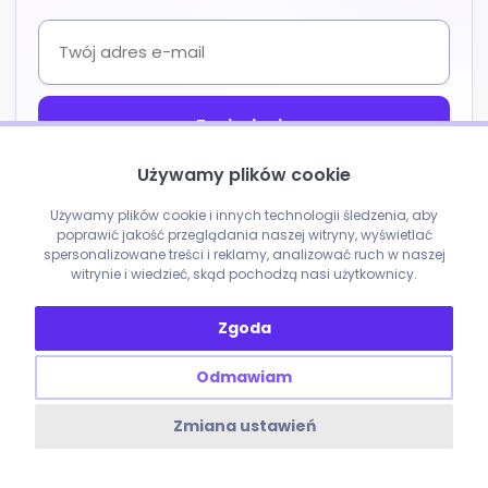
Używamy plików cookie
Chcę otrzymywać od enobo informacje o nowych artykułach i
materiały dotyczące SEO, AI Search oraz marketingu. Zgodę mogę
wycofać w każdej chwili. Szczegóły w
polityce prywatności
.
Używamy plików cookie i innych technologii śledzenia, aby
poprawić jakość przeglądania naszej witryny, wyświetlać
Formularz chroni reCAPTCHA. Obowiązują
Polityka prywatności
i
Warunki
spersonalizowane treści i reklamy, analizować ruch w naszej
korzystania
Google.
witrynie i wiedzieć, skąd pochodzą nasi użytkownicy.
Zgoda
Odmawiam
Zmiana ustawień