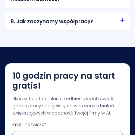
komunikacji oferty.
Tak. Lokalizacja pomaga w kontekście regionalnym,
ale metodologia działa także dla firm
8. Jak zaczynamy współpracę?
obsługujących klientów w skali krajowej i
międzynarodowej.
Zaczynamy od krótkiej konsultacji i audytu
startowego. Na tej podstawie otrzymujesz plan
działań, priorytety i rekomendacje dopasowane do
Twojej branży i celów biznesowych.
10 godzin pracy na start
gratis!
Skorzystaj z formularza i odbierz dodatkowe 10
godzin pracy specjalisty na wdrożenie działań
zwiększających widoczność Twojej firmy w AI.
Imię i nazwisko*