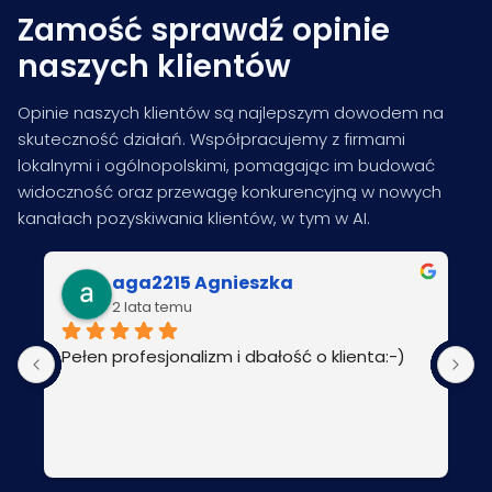
Zamość sprawdź opinie
naszych klientów
Opinie naszych klientów są najlepszym dowodem na
skuteczność działań. Współpracujemy z firmami
lokalnymi i ogólnopolskimi, pomagając im budować
widoczność oraz przewagę konkurencyjną w nowych
kanałach pozyskiwania klientów, w tym w AI.
aga2215 Agnieszka
2 lata temu
Pełen profesjonalizm i dbałość o klienta:-)
P