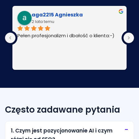
aga2215 Agnieszka
2 lata temu
Pełen profesjonalizm i dbałość o klienta:-)
P
Często zadawane pytania
1. Czym jest pozycjonowanie AI i czym