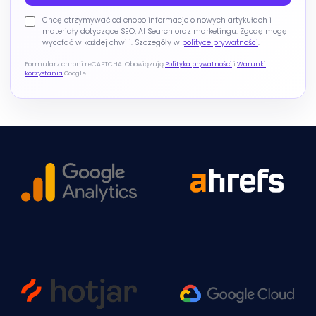
Chcę otrzymywać od enobo informacje o nowych artykułach i
materiały dotyczące SEO, AI Search oraz marketingu. Zgodę mogę
wycofać w każdej chwili. Szczegóły w
polityce prywatności
.
Formularz chroni reCAPTCHA. Obowiązują
Polityka prywatności
i
Warunki
korzystania
Google.