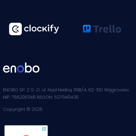
ENOBO SP. Z O. O. ul. Nad Nielbą 39B/4, 62-100 Wągrowiec
NIP: 7662011348 REGON: 527940436
Copyright © 2026