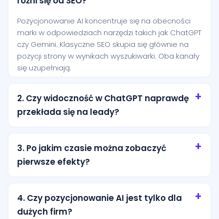
różni się od SEO?
Pozycjonowanie AI koncentruje się na obecności
marki w odpowiedziach narzędzi takich jak ChatGPT
czy Gemini. Klasyczne SEO skupia się głównie na
pozycji strony w wynikach wyszukiwarki. Oba kanały
się uzupełniają.
2. Czy widoczność w ChatGPT naprawdę
przekłada się na leady?
Tak, szczególnie przy zapytaniach o wysokiej
intencji. Użytkownik często pyta AI o rekomendację
3. Po jakim czasie można zobaczyć
konkretnej usługi i jest bliżej decyzji niż osoba, która
pierwsze efekty?
dopiero przegląda ogólne wyniki wyszukiwania.
Pierwsze efekty zwykle pojawiają się po kilku
tygodniach od wdrożenia podstaw. Trwalsze
4. Czy pozycjonowanie AI jest tylko dla
rezultaty wymagają regularnej pracy nad treścią,
dużych firm?
strukturą i autorytetem marki.