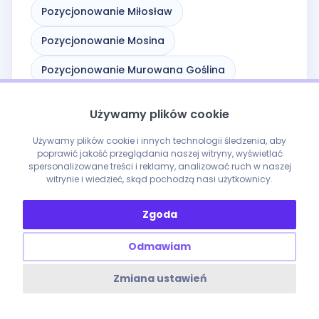
Pozycjonowanie Miłosław
Pozycjonowanie Mosina
Pozycjonowanie Murowana Goślina
Pozycjonowanie Nekla
Używamy plików cookie
Pozycjonowanie Nowe Skalmierzyce
Używamy plików cookie i innych technologii śledzenia, aby
poprawić jakość przeglądania naszej witryny, wyświetlać
Pozycjonowanie Nowy Tomyśl
spersonalizowane treści i reklamy, analizować ruch w naszej
witrynie i wiedzieć, skąd pochodzą nasi użytkownicy.
Pozycjonowanie Oborniki
Zgoda
Pozycjonowanie Obrzycko
Pozycjonowanie Odolanów
Odmawiam
Pozycjonowanie Okonek
Zmiana ustawień
Pozycjonowanie Opalenica