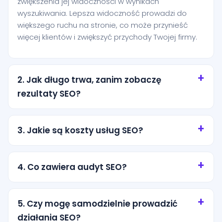
zwiększenia jej widoczności w wynikach
wyszukiwania. Lepsza widoczność prowadzi do
większego ruchu na stronie, co może przynieść
więcej klientów i zwiększyć przychody Twojej firmy.
2. Jak długo trwa, zanim zobaczę
rezultaty SEO?
SEO to proces długoterminowy, a rezultaty mogą
zależeć od wielu czynników, takich jak konkurencja,
3. Jakie są koszty usług SEO?
aktualny stan Twojej strony i wybrana strategia.
Zazwyczaj widoczne efekty pojawiają się po kilku
Koszty usług SEO mogą się różnić w zależności od
miesiącach systematycznych działań.
zakresu działań, konkurencyjności branży oraz
4. Co zawiera audyt SEO?
specyficznych potrzeb Twojej firmy. W enobo
oferujemy spersonalizowane wyceny oparte na
Audyt SEO obejmuje analizę techniczną strony,
indywidualnych wymaganiach każdego klienta.
ocenę jakości treści, badanie profilu linków
5. Czy mogę samodzielnie prowadzić
zwrotnych oraz identyfikację słabych punktów,
działania SEO?