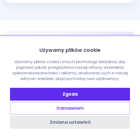
NEWSLETTER ENOBO
Używamy plików cookie
SEO i AI Search bez szumu
Używamy plików cookie i innych technologii śledzenia, aby
Nowe analizy, praktyczne wskazówki i najważniejsze
poprawić jakość przeglądania naszej witryny, wyświetlać
spersonalizowane treści i reklamy, analizować ruch w naszej
materiały enobo. Napiszemy tylko wtedy, gdy
witrynie i wiedzieć, skąd pochodzą nasi użytkownicy.
będziemy mieli coś wartego wysłania.
Zgoda
Odmawiam
Zmiana ustawień
Chcę otrzymywać od enobo informacje o nowych artykułach i