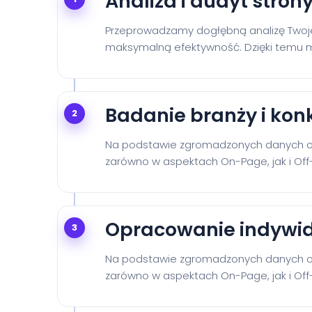
Analiza i audyt stron
Przeprowadzamy dogłębną analizę Twojej
maksymalną efektywność. Dzięki temu mo
Badanie branży i kon
2
Na podstawie zgromadzonych danych opr
zarówno w aspektach On-Page, jak i Off
Opracowanie indywidu
3
Na podstawie zgromadzonych danych opr
zarówno w aspektach On-Page, jak i Off