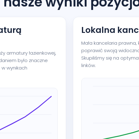
 nasze wyniki pozyc
aturą
Lokalna kanc
Mała kancelaria prawna, k
poprawić swoją widoczno
aży armatury łazienkowej,
Skupiliśmy się na optymal
adaniem było znaczne
linków.
i w wynikach