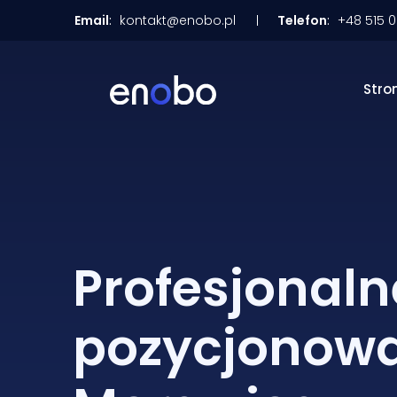
Email
:
kontakt@enobo.pl
Telefon
:
+48 515 
Stro
Profesjonaln
pozycjonow