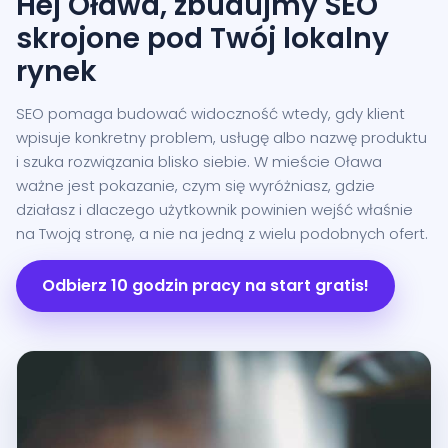
Hej Oława, zbudujmy SEO
skrojone pod Twój lokalny
rynek
SEO pomaga budować widoczność wtedy, gdy klient
wpisuje konkretny problem, usługę albo nazwę produktu
i szuka rozwiązania blisko siebie. W mieście Oława
ważne jest pokazanie, czym się wyróżniasz, gdzie
działasz i dlaczego użytkownik powinien wejść właśnie
na Twoją stronę, a nie na jedną z wielu podobnych ofert.
Odbierz 10 godzin pracy na start gratis!