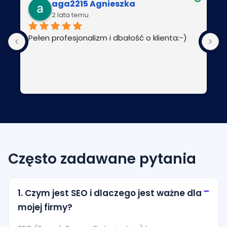
aga2215 Agnieszka
2 lata temu
Pełen profesjonalizm i dbałość o klienta:-)
P
Często zadawane pytania
1. Czym jest SEO i dlaczego jest ważne dla
mojej firmy?