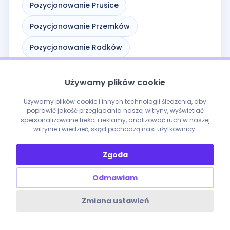
Pozycjonowanie Prusice
Pozycjonowanie Przemków
Pozycjonowanie Radków
Pozycjonowanie Siechnice
Używamy plików cookie
Pozycjonowanie Sobótka
Używamy plików cookie i innych technologii śledzenia, aby
Pozycjonowanie Stronie Śląskie
poprawić jakość przeglądania naszej witryny, wyświetlać
spersonalizowane treści i reklamy, analizować ruch w naszej
witrynie i wiedzieć, skąd pochodzą nasi użytkownicy.
Pozycjonowanie Strzegom
Pozycjonowanie Strzelin
Zgoda
Pozycjonowanie Syców
Odmawiam
Pozycjonowanie Szczawno-Zdrój
Zmiana ustawień
Pozycjonowanie Szczytna