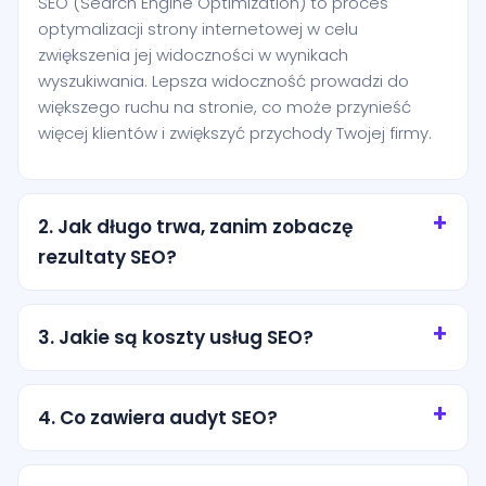
SEO (Search Engine Optimization) to proces
optymalizacji strony internetowej w celu
zwiększenia jej widoczności w wynikach
wyszukiwania. Lepsza widoczność prowadzi do
większego ruchu na stronie, co może przynieść
więcej klientów i zwiększyć przychody Twojej firmy.
2. Jak długo trwa, zanim zobaczę
rezultaty SEO?
SEO to proces długoterminowy, a rezultaty mogą
zależeć od wielu czynników, takich jak konkurencja,
3. Jakie są koszty usług SEO?
aktualny stan Twojej strony i wybrana strategia.
Zazwyczaj widoczne efekty pojawiają się po kilku
Koszty usług SEO mogą się różnić w zależności od
miesiącach systematycznych działań.
zakresu działań, konkurencyjności branży oraz
4. Co zawiera audyt SEO?
specyficznych potrzeb Twojej firmy. W enobo
oferujemy spersonalizowane wyceny oparte na
Audyt SEO obejmuje analizę techniczną strony,