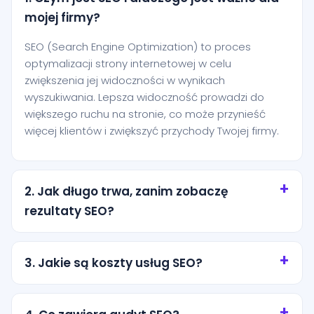
mojej firmy?
SEO (Search Engine Optimization) to proces
optymalizacji strony internetowej w celu
zwiększenia jej widoczności w wynikach
wyszukiwania. Lepsza widoczność prowadzi do
większego ruchu na stronie, co może przynieść
więcej klientów i zwiększyć przychody Twojej firmy.
2. Jak długo trwa, zanim zobaczę
rezultaty SEO?
SEO to proces długoterminowy, a rezultaty mogą
zależeć od wielu czynników, takich jak konkurencja,
3. Jakie są koszty usług SEO?
aktualny stan Twojej strony i wybrana strategia.
Zazwyczaj widoczne efekty pojawiają się po kilku
Koszty usług SEO mogą się różnić w zależności od
miesiącach systematycznych działań.
zakresu działań, konkurencyjności branży oraz