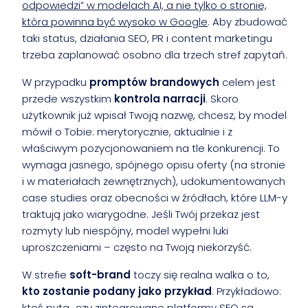
odpowiedzi” w modelach AI, a nie tylko o stronie,
która powinna być wysoko w Google
. Aby zbudować
taki status, działania SEO, PR i content marketingu
trzeba zaplanować osobno dla trzech stref zapytań.
W przypadku
promptów brandowych
celem jest
przede wszystkim
kontrola narracji
. Skoro
użytkownik już wpisał Twoją nazwę, chcesz, by model
mówił o Tobie: merytorycznie, aktualnie i z
właściwym pozycjonowaniem na tle konkurencji. To
wymaga jasnego, spójnego opisu oferty (na stronie
i w materiałach zewnętrznych), udokumentowanych
case studies oraz obecności w źródłach, które LLM-y
traktują jako wiarygodne. Jeśli Twój przekaz jest
rozmyty lub niespójny, model wypełni luki
uproszczeniami – często na Twoją niekorzyść.
W strefie
soft-brand
toczy się realna walka o to,
kto zostanie podany jako przykład
. Przykładowo:
ktoś pyta „czy zintegrowane platformy SEO są