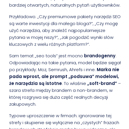
bardziej otwartych, naturalnych pytań użytkowników.
Przykładowo: „Czy premiumowe pakiety narzędzi SEO
są warte inwestycji dla małego bloga?”, „Czy mogę
użyć narzędzia, aby znaleźć najpopularniejsze
pytania w mojej niszy?”, „Jak pogodzić wyniki słów
kluczowych z wielu różnych platform?”.
Sam temat „seo tools” jest mocno
brandogenny
.
Odpowiadając na takie pytania, model będzie sięgał
po przykłady: Moz, Semrush, Ahrefs i inne.
Marka nie
pada wprost, ale prompt „podsuwa” modelowi,
że narzędzia są istotne
. To właśnie
„soft-brand”
–
szara strefa między brandem a non-brandem, w
której rozgrywa się duża część realnych decyzji
zakupowych.
Typowe uproszczenie w firmach: ignorowanie tej
strefy i skupienie się wyłącznie na „czystych” frazach