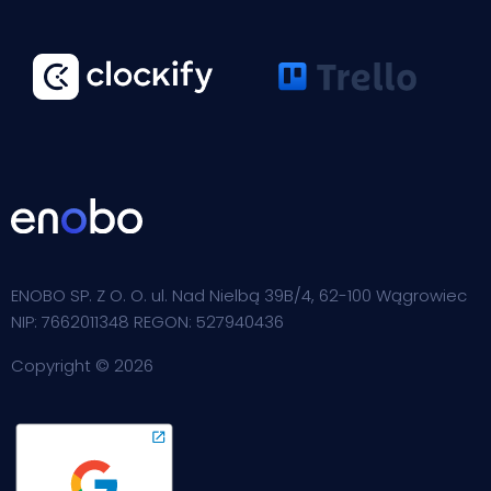
ENOBO SP. Z O. O. ul. Nad Nielbą 39B/4, 62-100 Wągrowiec
NIP: 7662011348 REGON: 527940436
Copyright © 2026