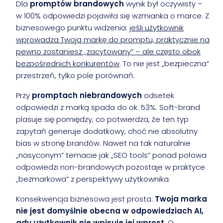
Dla
promptów brandowych
wynik był oczywisty –
w 100% odpowiedzi pojawiła się wzmianka o marce. Z
biznesowego punktu widzenia:
jeśli użytkownik
wprowadza Twoją markę do promptu, praktycznie na
pewno zostaniesz „zacytowany” – ale często obok
bezpośrednich konkurentów
. To nie jest „bezpieczna”
przestrzeń, tylko pole porównań.
Przy
promptach niebrandowych
odsetek
odpowiedzi z marką spada do ok. 53%. Soft-brand
plasuje się pomiędzy, co potwierdza, że ten typ
zapytań generuje dodatkowy, choć nie absolutny
bias w stronę brandów. Nawet na tak naturalnie
„nasyconym” temacie jak „SEO tools” ponad połowa
odpowiedzi non-brandowych pozostaje w praktyce
„bezmarkowa” z perspektywy użytkownika.
Konsekwencja biznesowa jest prosta:
Twoja marka
nie jest domyślnie obecna w odpowiedziach AI,
gdy użytkownik nie wpisuje jej wprost
. O