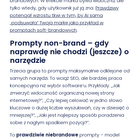
brandowych. W efekcie marka bywa widoczna, ale
tylko wtedy, gdy użytkownik już ją zna.
Prawdziwy
potencjał wzrostu tkwi w tym, by AI sama
„podsuwała” Twoją markę jako przykład w
promptach soft-brandowych
.
Prompty non-brand – gdy
naprawdę nie chodzi (jeszcze) o
narzędzie
Trzecia grupa to prompty maksymalnie odklejone od
samych narzędzi. To wciąż SEO, ale bardziej praca
koncepcyjna niż wybór software’u. Przykłady: „Jak
zmierzyć widoczność organiczną nowej strony
internetowej?”, „Czy lepiej celować w jedno słowo
kluczowe o dużej liczbie wyszukiwań, czy w dziesięć o
mniejszej?”, „Jaki jest najlepszy sposób poradzenia
sobie z nagłym spadkiem pozycji?”.
To
prawdziwie niebrandowe
prompty – model