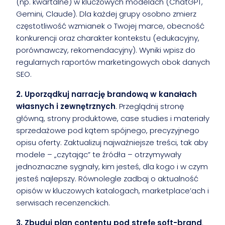
(np. kwartalne) w kluczowych modelach (ChatGPT,
Gemini, Claude). Dla każdej grupy osobno zmierz
częstotliwość wzmianek o Twojej marce, obecność
konkurencji oraz charakter kontekstu (edukacyjny,
porównawczy, rekomendacyjny). Wyniki wpisz do
regularnych raportów marketingowych obok danych
SEO.
2. Uporządkuj narrację brandową w kanałach
własnych i zewnętrznych
. Przeglądnij stronę
główną, strony produktowe, case studies i materiały
sprzedażowe pod kątem spójnego, precyzyjnego
opisu oferty. Zaktualizuj najważniejsze treści, tak aby
modele – „czytając” te źródła – otrzymywały
jednoznaczne sygnały, kim jesteś, dla kogo i w czym
jesteś najlepszy. Równolegle zadbaj o aktualność
opisów w kluczowych katalogach, marketplace’ach i
serwisach recenzenckich.
3. Zbuduj plan contentu pod strefę soft-brand
.