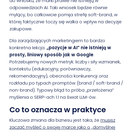
do wniosku, że marki prawie nie istnieją w
odpowiedziach AI. Taki wniosek będzie równie
mylący, bo całkowicie pomija strefę soft-brand, w
której faktycznie toczy się walka o wpływ na decyzje
zakupowe.
Dla zarządzających marketingiem to bardzo
konkretna lekcja:
„pozycje w AI” nie istnieją w
prosty, liniowy sposób jak w Google
.
Potrzebujemy nowych metryk: liczby i siły wzmianek,
kontekstu (edukacyjny, porównawczy,
rekomendacyjny), obecności konkurencji oraz
rozkładu po typach promptów (brand / soft-brand /
non-brand). Typowy błąd to próba „przełożenia”
myślenia o SERP-ach 1:1 na świat LLM-ów.
Co to oznacza w praktyce
Kluczowa zmiana dla biznesu jest taka, że
musisz
zacząć myśleć o swojej marce jako o „domyślnej