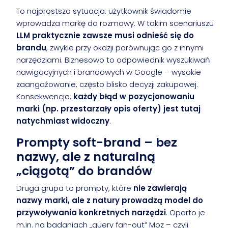
To najprostsza sytuacja: użytkownik świadomie
wprowadza markę do rozmowy. W takim scenariuszu
LLM praktycznie zawsze musi odnieść się do
brandu
, zwykle przy okazji porównując go z innymi
narzędziami. Biznesowo to odpowiednik wyszukiwań
nawigacyjnych i brandowych w Google – wysokie
zaangażowanie, często blisko decyzji zakupowej.
Konsekwencja:
każdy błąd w pozycjonowaniu
marki (np. przestarzały opis oferty) jest tutaj
natychmiast widoczny
.
Prompty soft-brand – bez
nazwy, ale z naturalną
„ciągotą” do brandów
Druga grupa to prompty, które
nie zawierają
nazwy marki, ale z natury prowadzą model do
przywoływania konkretnych narzędzi
. Oparto je
m.in. na badaniach „query fan-out” Moz – czyli