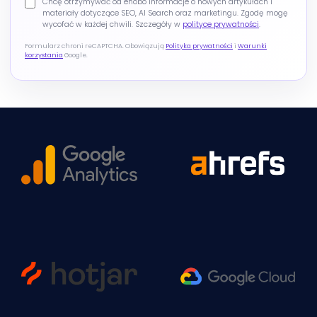
Chcę otrzymywać od enobo informacje o nowych artykułach i
materiały dotyczące SEO, AI Search oraz marketingu. Zgodę mogę
wycofać w każdej chwili. Szczegóły w
polityce prywatności
.
Formularz chroni reCAPTCHA. Obowiązują
Polityka prywatności
i
Warunki
korzystania
Google.