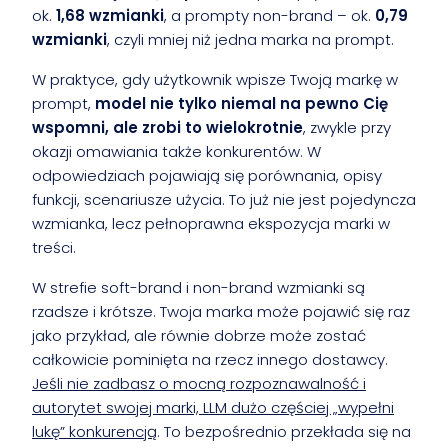
ok.
1,68 wzmianki
, a prompty non-brand – ok.
0,79
wzmianki
, czyli mniej niż jedna marka na prompt.
W praktyce, gdy użytkownik wpisze Twoją markę w
prompt,
model nie tylko niemal na pewno Cię
wspomni, ale zrobi to wielokrotnie
, zwykle przy
okazji omawiania także konkurentów. W
odpowiedziach pojawiają się porównania, opisy
funkcji, scenariusze użycia. To już nie jest pojedyncza
wzmianka, lecz pełnoprawna ekspozycja marki w
treści.
W strefie soft-brand i non-brand wzmianki są
rzadsze i krótsze. Twoja marka może pojawić się raz
jako przykład, ale równie dobrze może zostać
całkowicie pominięta na rzecz innego dostawcy.
Jeśli nie zadbasz o mocną rozpoznawalność i
autorytet swojej marki, LLM dużo częściej „wypełni
lukę” konkurencją
. To bezpośrednio przekłada się na