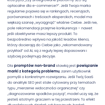
opłacalne dla e-commerce?”. Jeśli Twoja marka
regularnie pojawia się w rankingach, recenzjach,
porównaniach i treściach eksperckich, model ma
większą szansę „wyciągnąć” właśnie Ciebie. Jeśli nie,
pole rekomendacji przejmie konkurencja – nawet
jeśli obiektywnie masz lepszy produkt. To
bezpośrednio wpływa na jakość leadów: klienci,
którzy docierają do Ciebie jako „rekomendowany
przykład” od AI, są z reguły lepiej dopasowani i
szybciej podejmują decyzje.
Dla
promptów non-brand
stawką jest
powiązanie
marki z kategorią problemu
, zanim użytkownik
pomyśli o konkretnym rozwiązaniu. Jeśli Twój SaaS
do analityki SEO jest stale cytowany przy tematach
typu „mierzenie widoczności organicznej” czy
„diagnozowanie spadków pozycji”, model uczy się, że
jesteś istotnym graczem w tej przestrzeni. To efekt
długofalowych działań edukacyjnych: badań,